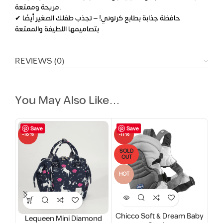
مريحة وممتعة.
✔ حافظة جذابة بطابع كرتوني! – تجذب طفلك الصغير أيضًا
بتصاميمها اللطيفة والممتعة
REVIEWS (0)
You May Also Like…
Save
Save
-18%
-11%
-14
SOLD
SO
OUT
O
HOT
Chicco Soft & Dream Baby
C
Lequeen Mini Diamond