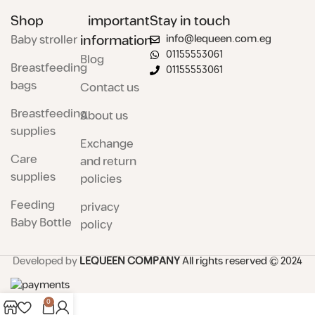
Shop
important
Stay in touch
Baby stroller
information
info@lequeen.com.eg
01155553061
Blog
Breastfeeding
01155553061
bags
Contact us
Breastfeeding
About us
supplies
Exchange
Care
and return
supplies
policies
Feeding
privacy
Baby Bottle
policy
Developed by
LEQUEEN COMPANY
All rights reserved
© 2024
0