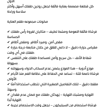
الأول.
كل قطعة مصممة بعناية فائقة لجعل روتين طفلكِ أسهل وأكثر
سلاسة وراحة
مكونات مجموعه طقم العناية
✔ فرشاة فائقة النعومة ومشط لطيف – مثاليان لفروة رأس طفلكِ
الحساسة
✔ مقص آمن، ومبرد أظافر، ومقص أظافر
✔ مقياس حرارة دقيق – لا داعي للقلق من خلال متابعة درجة حرارة
طفلكِ في أي وقت.
✔ شفاط الأنف – حل سريع وآمن لمساعدة طفلكِ على التنفس
بسهولة .
✔ موزع أدوية – هذا الموزع يضمن عدم انسكاب الدواء وسهولته
✔ فرشاة ناعمة للثة – تساعد في الحفاظ على نظافة الفم منذ الأيام
الأولى.
✔ ملقط دقيق – لتلك التفاصيل الصغيرة التي تتطلب استخدامًا آمنًا
وسهلاً.
✔ اللهاية ومشبك اللهاية – يُهدئان طفلك مع ضمان عدم فقدان
اللهاية أبدًا.
✔ فرشاة استحمام من السيليكون – تجعل وقت الاستحمام تجربة