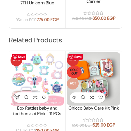
Carrier
Ant
7TH Unicorn Blue
850.00
EGP
950.00
EGP
775.00
EGP
950.00
EGP
5
Related Products
Save
Save
-23%
-19%
-18
SOLD
SO
OUT
O
HOT
Box Rattles baby and
Chicco Baby Care Kit Pink
teethers set Pink – 11 PCs
525.00
EGP
650.00
EGP
250.00
EGP
325.00
EGP
2