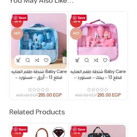
You May Also Like…
Save
Save
-26%
-26%
HOT
HOT
شنطة طقم العنايه Baby Care
شنطة طقم العنايه Baby Care
– قطع 13 – بينك – مستورد
– قطع 13 – أزرق – مستورد
295.00
EGP
295.00
EGP
400.00
EGP
400.00
EGP
Related Products
Save
Save
-15%
-16%
-16