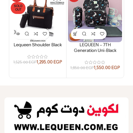
SOLD
OUT
Lequeen Shoulder Black
LEQUEEN – 7TH
Generation Uni-Black
1,295.00
EGP
1,525.00
EGP
1,550.00
EGP
1,850.00
EGP
1,