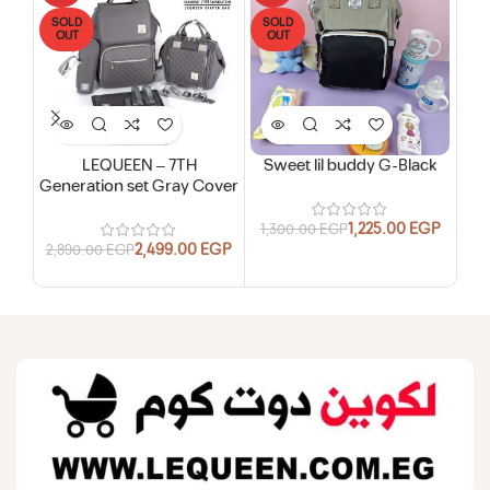
SOLD
SOLD
OUT
OUT
LEQUEEN – 7TH
Sweet lil buddy G-Black
Generation set Gray Cover
1,225.00
EGP
1,300.00
EGP
2,499.00
EGP
2,890.00
EGP
1,