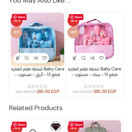
You May Also Like…
Save
Save
-26%
-26%
HOT
HOT
شنطة طقم العنايه Baby Care
شنطة طقم العنايه Baby Care
– قطع 13 – بينك – مستورد
– قطع 13 – أزرق – مستورد
295.00
EGP
295.00
EGP
400.00
EGP
400.00
EGP
Related Products
Save
Save
-14%
-6%
-16