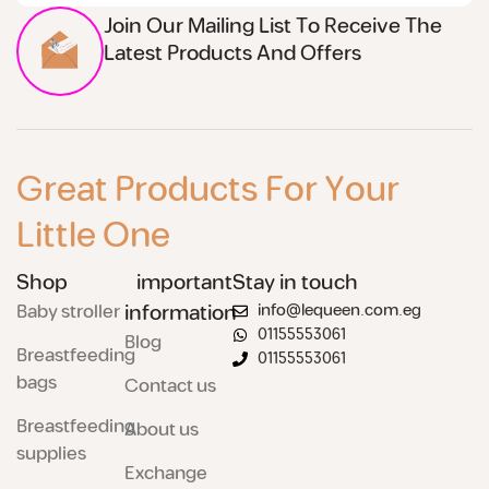
Join Our Mailing List To Receive The
Latest Products And Offers
Great Products For Your
Little One
Shop
important
Stay in touch
Baby stroller
information
info@lequeen.com.eg
01155553061
Blog
Breastfeeding
01155553061
bags
Contact us
Breastfeeding
About us
supplies
Exchange