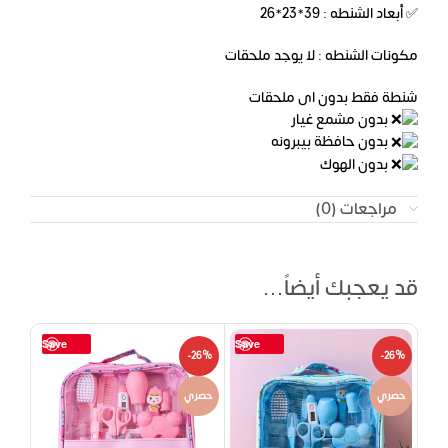
✅ أبعاد الشنطه : 39*23*26
مكونات الشنطه : لا يوجد ملحقات
شنطة فقط بدون اى ملحقات
بدون مشمع غيار
بدون حافظة بيبرونه
بدون الهوك
مراجعات (0)
قد يعجبك أيضاً…
Save
Save
-26%
-26%
حصري
حصري