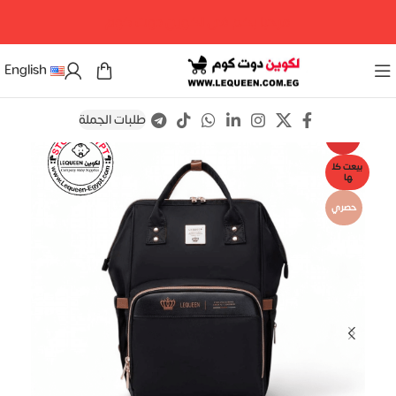
مرحبا بكم فى لكوين دوت كوم
English
طلبات الجملة
Save
-29%
بيعت كل
ها
حصري