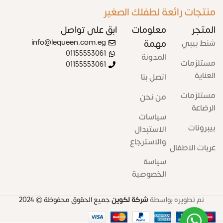
منتجات رائعة لطفلك الصغير
المتجر
معلومات
ابق على تواصل
شنط بيبي
مهمة
info@lequeen.com.eg
01155553061
المدونة
مستلزمات
01155553061
العناية
اتصل بنا
مستلزمات
من نحن
الرضاعة
سياسات
بيبرونات
الاستبدال
والاسترجاع
عربات الاطفال
سياسة
الخصوصية
تم تطويره بواسطة
شركة لكوين
جميع الحقوق محفوظة
© 2024