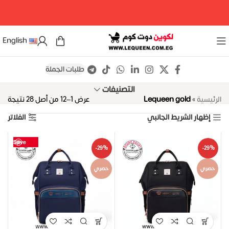
مرحبا بكم فى لكوين دوت كوم
English
طلبات الجملة
التصنيفات
الرئيسية
»
Lequeen gold
عرض 1–12 من أصل 28 نتيجة
إظهار الشريط الجانبي
الفلاتر
Save
Save
Save
Save
Save
Save
Save
Save
Save
Save
Save
Save
-29%
-29%
حصري
حصري