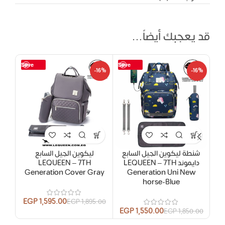
قد يعجبك أيضاً…
Save
Save
16%
-16%
-16%
شنطة ليكوين الجيل السابع
ليكوين الجيل السابع
دايموند LEQUEEN – 7TH
LEQUEEN – 7TH
e
Generation Cover Gray
Generation Uni New
horse-Blue
EGP
1,595.00
.00
EGP
1,895.00
EGP
1,550.00
EGP
1,850.00