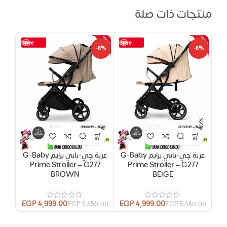
منتجات ذات صلة
Save
Save
14%
-8%
-8%
بيعت
ها
حصر
ام
y
عربة چي-بابي برايم G-Baby
عربة چي-بابي برايم G-Baby
Prime Stroller – G277
Prime Stroller – G277
BROWN
BEIGE
.00
EGP
4,999.00
EGP
4,999.00
EGP
5,450.00
EGP
5,450.00