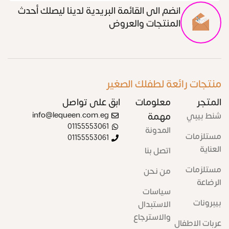
انضم الى القائمة البريدية لدينا ليصلك أحدث
المنتجات والعروض
منتجات رائعة لطفلك الصغير
المتجر
معلومات
ابق على تواصل
شنط بيبي
مهمة
info@lequeen.com.eg
01155553061
المدونة
مستلزمات
01155553061
العناية
اتصل بنا
مستلزمات
من نحن
الرضاعة
سياسات
بيبرونات
الاستبدال
والاسترجاع
عربات الاطفال