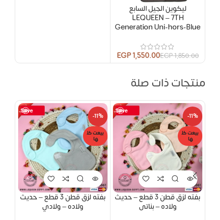
ليكوين الجيل السابع
LEQUEEN – 7TH
Generation Uni-hors-Blue
EGP
1,550.00
EGP
1,850.00
منتجات ذات صلة
Save
Save
18%
-11%
-11%
بيعت كل
بيعت كل
بيعت
ها
ها
ها
بفته لزق قطن 3 قطع – حديث
بفته لزق قطن 3 قطع – حديث
ولاده – بناتى
ولاده – ولادي
ق