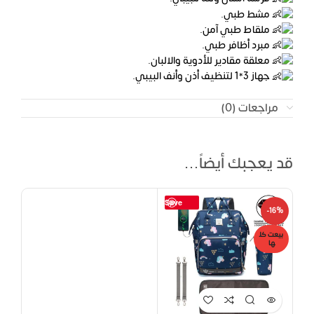
مشط طبي.
ملقاط طبي آمن.
مبرد أظافر طبي.
معلقة مقادير للأدوية والالبان.
جهاز 3*1 لتنظيف أذن وأنف البيبي.
مراجعات (0)
قد يعجبك أيضاً…
Save
-16%
بيعت كل
ها