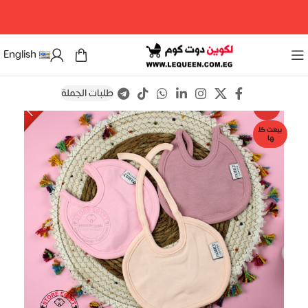
مرحبا بكم فى لكوين دوت كوم
English
طلبات الجملة
Save
-21%
بيعت كل
ها