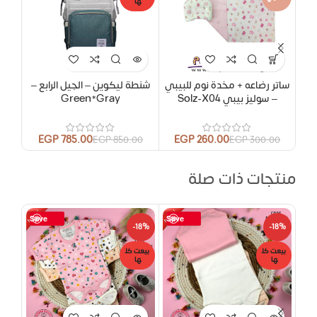
ها
ساتر رضاعه + مخدة نوم للبيبي
شنطة ليكوين – الجيل الرابع –
– سوليز بيبي Solz-X04
Green*Gray
EGP
785.00
EGP
260.00
0
EGP
850.00
EGP
300.00
منتجات ذات صلة
Save
Save
18%
-18%
-18%
بيعت كل
بيعت كل
بيعت
ها
ها
ها