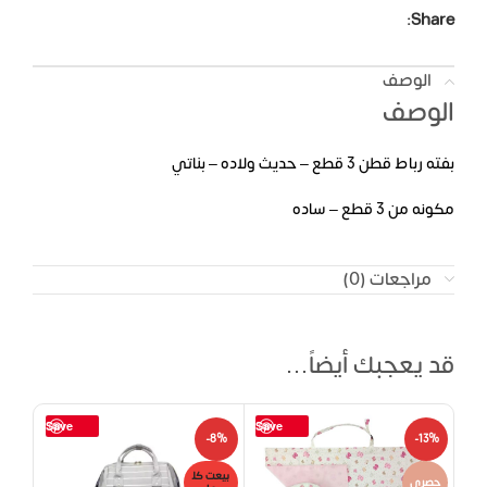
Share:
الوصف
الوصف
بفته رباط قطن 3 قطع – حديث ولاده – بناتي
مكونه من 3 قطع – ساده
مراجعات (0)
قد يعجبك أيضاً…
Save
Save
14%
-8%
-13%
بيعت كل
حصري