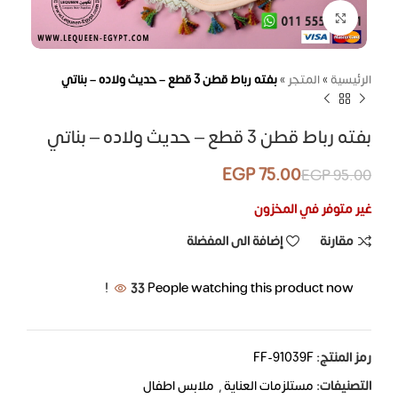
اضغط للتكبير
الرئيسية
»
المتجر
»
بفته رباط قطن 3 قطع – حديث ولاده – بناتي
بفته رباط قطن 3 قطع – حديث ولاده – بناتي
EGP
75.00
EGP
95.00
غير متوفر في المخزون
مقارنة
إضافة الى المفضلة
33
People watching this product now!
رمز المنتج:
FF-91039F
التصنيفات:
مستلزمات العناية
,
ملابس اطفال