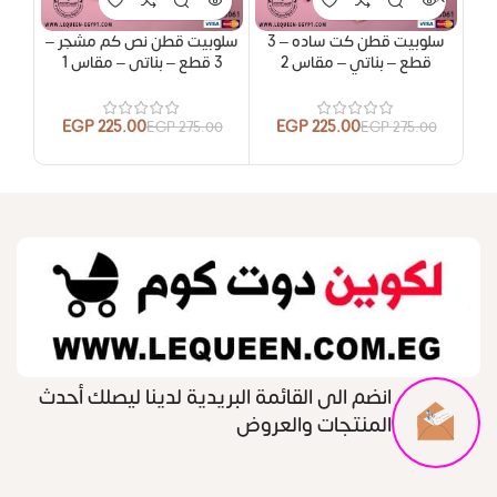
سلوبيت قطن كت ساده – 3
سلوبيت قطن نص كم مشجر –
سلو
قطع – بناتي – مقاس 2
3 قطع – بناتى – مقاس 1
3 قطع – ولادي – مقاس 1
EGP
225.00
EGP
225.00
00
EGP
275.00
EGP
275.00
انضم الى القائمة البريدية لدينا ليصلك أحدث
المنتجات والعروض