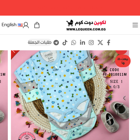
مرحبا بكم فى لكوين دوت كوم
English
طلبات الجملة
Save
-18%
بيعت كل
ها