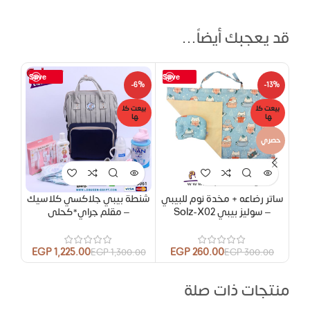
قد يعجبك أيضاً…
Save
Save
-13%
-6%
-13%
بيعت كل
بيعت كل
بيعت
ها
ها
ها
حصري
ساتر رضاعه + مخدة نوم للبيبي
شنطة بيبي جلاكسي كلاسيك
– سوليز بيبي Solz-X02
– مقلم جراي*كحلى
– قطع 13
EGP
1,225.00
EGP
260.00
00
EGP
1,300.00
EGP
300.00
منتجات ذات صلة