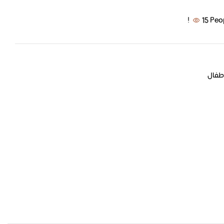
15
Peo
طفال