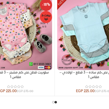
-18%
بيعت ك
لها
سلوبيت قطن نص كم ساده – 3 قطع – اولادي –
سلوبيت 
مقاس 1
مقاس 1
EGP
225.00
EGP
225.00
EGP
275.00
EGP
275.