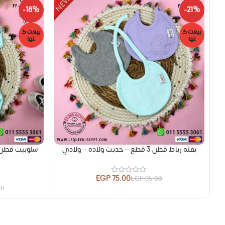
-18%
-21%
بيعت ك
بيعت ك
لها
لها
بفته رباط قطن 3 قطع – حديث ولاده – ولادي
EGP
75.00
EGP
95.00
00