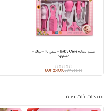
طقم العنايه Baby Care – قطع 10 – بينك –
مستورد
EGP
250.00
EGP
300.00
منتجات ذات صلة