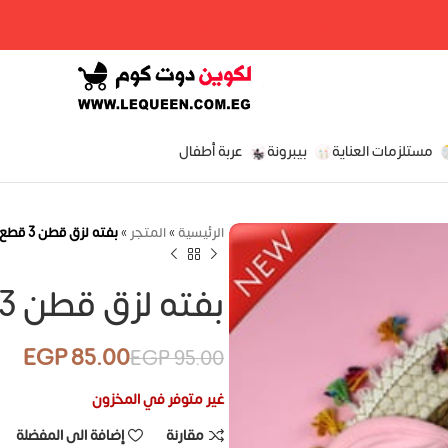
مرحبا بكم فى لكوين دوت كوم
مستلزمات العناية
بيبرونة
عربة أطفال
الرئيسية
»
المتجر
»
بفته لزق قطن 3 قطع – حديث ولاده – بناتى
بفته لزق قطن 3 قطع – حديث ولاده – بناتى
EGP
85.00
EGP
95.00
EGP
EGP
EGP
غير متوفر في المخزون
EGP
مقارنة
إضافة الى المفضلة