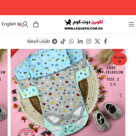
مرحبا بكم فى لكوين دوت كوم
English
طلبات الجملة
Save
-18%
بيعت كل
ها