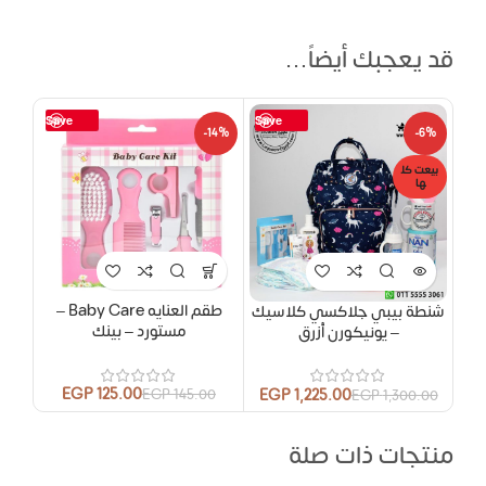
قد يعجبك أيضاً…
Save
Save
-14%
-6%
بيعت كل
ها
طقم العنايه Baby Care –
شنطة بيبي جلاكسي كلاسيك
مستورد – بينك
– يونيكورن أزرق
EGP
125.00
EGP
1,225.00
EGP
145.00
EGP
1,300.00
منتجات ذات صلة