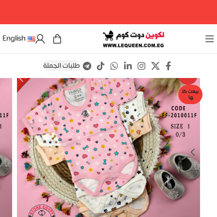
مرحبا بكم فى لكوين دوت كوم
English
طلبات الجملة
Save
-18%
بيعت كل
ها