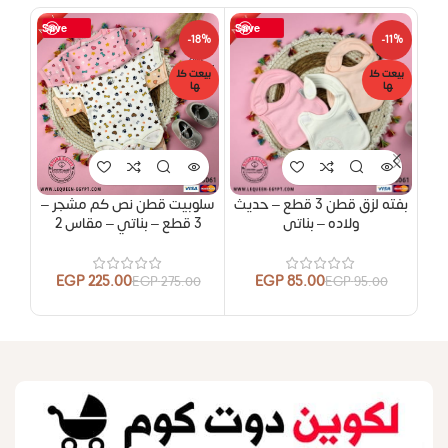
Save
Save
18%
-18%
-11%
بيعت كل
بيعت كل
بيعت
ها
ها
ها
بفته لزق قطن 3 قطع – حديث
سلوبيت قطن نص كم مشجر –
شايه
ولاده – بناتى
3 قطع – بناتي – مقاس 2
3 قطع – ولادي – مقاس 1
EGP
225.00
EGP
85.00
00
EGP
275.00
EGP
95.00