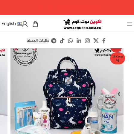
مرحبا بكم فى لكوين دوت كوم
English
طلبات الجملة
Save
-6%
بيعت كل
ها