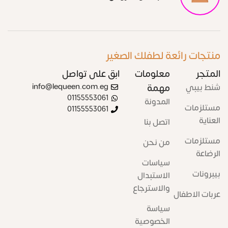
منتجات رائعة لطفلك الصغير
المتجر
معلومات
ابق على تواصل
شنط بيبي
مهمة
info@lequeen.com.eg
01155553061
المدونة
مستلزمات
01155553061
العناية
اتصل بنا
مستلزمات
من نحن
الرضاعة
سياسات
بيبرونات
الاستبدال
والاسترجاع
عربات الاطفال
سياسة
الخصوصية