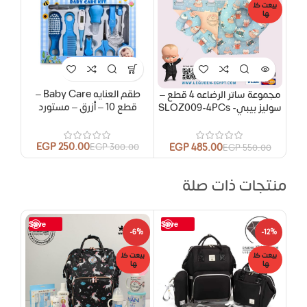
بيعت كل
ها
طقم العنايه Baby Care –
مجموعة ساتر الرضاعه 4 قطع –
قطع 10 – أزرق – مستورد
سوليز بيبي- SLOZ009-4PCs
EGP
250.00
EGP
485.00
EGP
300.00
EGP
550.00
منتجات ذات صلة
Save
Save
-5%
-6%
-12%
بيعت كل
بيعت كل
بيعت
ها
ها
ها