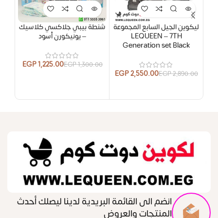
ليكوين الجيل السابع المجموعة
شنطة بيبي جلاكسي كلاسيك
شنط
LEQUEEN – 7TH
– يونيكورن أسود
y *
Generation set Black
EGP
1,225.00
EGP
1,300.00
EGP
2,550.00
EGP
2,890.00
.00
انضم الى القائمة البريدية لدينا ليصلك أحدث
المنتجات والعروض