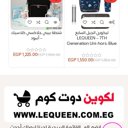
ليكوين الجيل السابع
شنطة بيبي جلاكسي كلاسيك
شنطة
LEQUEEN – 7TH
– أسود
Generation Uni-hors-Blue
EGP
1,225.00
.00
EGP
1,300.00
EGP
1,550.00
EGP
1,850.00
انضم الى القائمة البريدية لدينا ليصلك أحدث