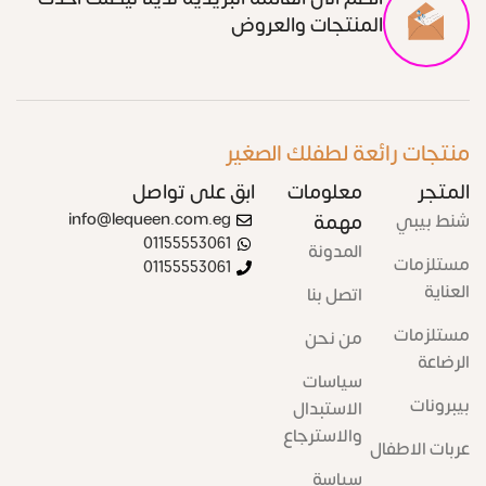
المنتجات والعروض
منتجات رائعة لطفلك الصغير
المتجر
معلومات
ابق على تواصل
شنط بيبي
مهمة
info@lequeen.com.eg
01155553061
المدونة
مستلزمات
01155553061
العناية
اتصل بنا
مستلزمات
من نحن
الرضاعة
سياسات
بيبرونات
الاستبدال
والاسترجاع
عربات الاطفال
سياسة