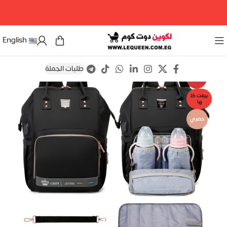
مرحبا بكم فى لكوين دوت كوم
English
طلبات الجملة
Save
-5%
بيعت كل
ها
حصري