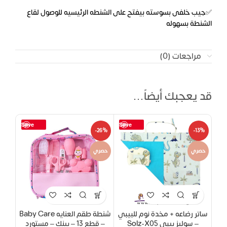
✅جيب خلفى بسوسته بيفتح على الشنطه الرئيسيه للوصول لقاع
الشنطة بسهوله
مراجعات (0)
قد يعجبك أيضاً…
Save
Save
-26%
-13%
حصري
حصري
ساتر رضاعه + مخدة نوم للبيبي
شنطة طقم العنايه Baby Care
– سوليز بيبي Solz-X05
– قطع 13 – بينك – مستورد