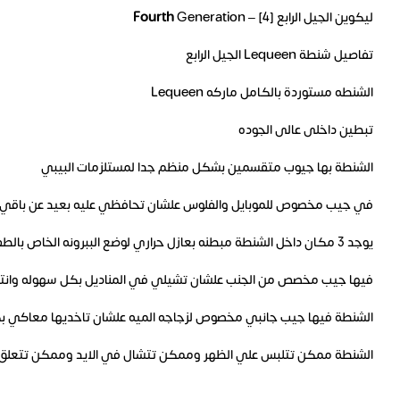
ليكوين الجيل الرابع
Generation – [4]
Fourth
تفاصيل شنطة Lequeen الجيل الرابع
الشنطه مستوردة بالكامل ماركه Lequeen
تبطين داخلى عالى الجوده
الشنطة بها جيوب متقسمين بشكل منظم جدا لمستلزمات البيبي
في جيب مخصوص للموبايل والفلوس علشان تحافظي عليه بعيد عن باقي 
يوجد 3 مكان داخل الشنطة مبطنه بعازل حراري لوضع الببرونه الخاص بالطفل مع الاحتفاظ بدرجه الحراره لاطول فترة ممكنه
فيها جيب مخصص من الجنب علشان تشيلي في المناديل بكل سهوله وانت
الشنطة فيها جيب جانبي مخصوص لزجاجه الميه علشان تاخديها معاكي 
الشنطة ممكن تتلبس علي الظهر وممكن تتشال في الايد وممكن تتعلق ف