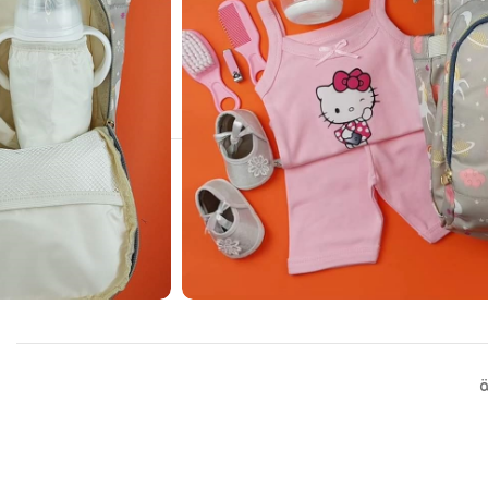
30
Peo
ط بيبي
ة