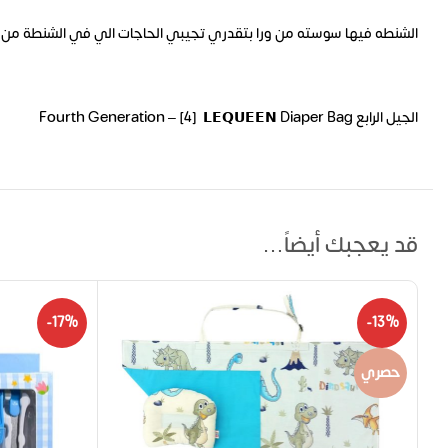
الشنطه فيها سوسته من ورا بتقدري تجيبي الحاجات الي في الشنطة من 
الجيل الرابع Fourth Generation – [4] 𝗟𝗘𝗤𝗨𝗘𝗘𝗡 Diaper Bag
قد يعجبك أيضاً…
-17%
-13%
حصري