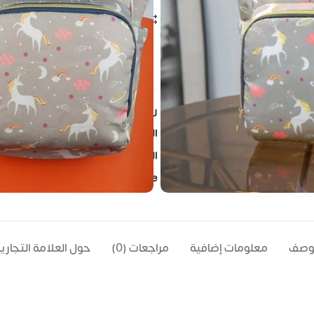
مقارنة
إضافة الى المفضلة
ple watching this product now!
رمز المنتج:
LQ-4TH-UNI-Beige
التصنيفات:
LEQUEEN
,
الجيل الرابع
,
شن
الوسم:
Lequeen
Share:
لوصف
معلومات إضافية
مراجعات (0)
حول العلامة التجاري