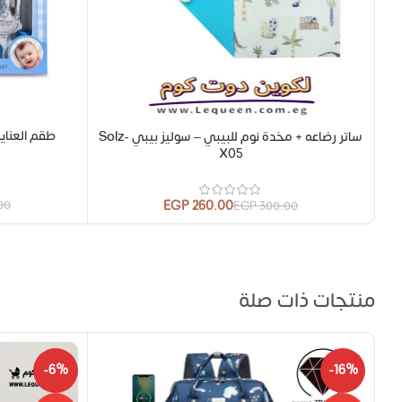
ساتر رضاعه + مخدة نوم للبيبي – سوليز بيبي Solz-
X05
EGP
260.00
00
EGP
300.00
منتجات ذات صلة
-6%
-16%