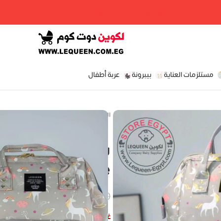
مرحبا بكم فى لكوين دوت كوم
مستلزمات العناية
بيبرونة
عربة أطفال
الرئيسية
»
المتجر
»
شنطة ليكوين – الجيل الرابع – ge
Beige
EGP
EGP
785.00
EGP
850.00
EGP
EGP
EGP
غير متوفر في المخزون