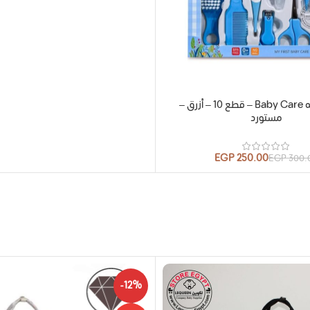
طقم العنايه Baby Care – قطع 10 – أزرق –
مستورد
EGP
250.00
EGP
300.
-12%