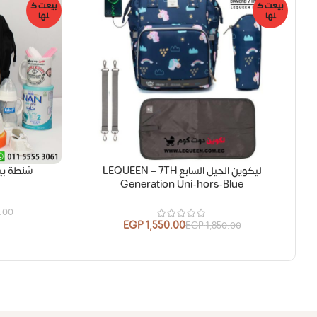
بيعت ك
بيعت ك
لها
لها
ليكوين الجيل السابع LEQUEEN – 7TH
شنطة بي
Generation Uni-hors-Blue
0.00
EGP
1,550.00
EGP
1,850.00