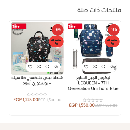
منتجات ذات صلة
Save
Save
-5%
-6%
-16%
بيعت كل
بيعت كل
بيعت
ها
ها
ها
حصر
ليكوين الجيل السابع
شنطة بيبي جلاكسي كلاسيك
شنط
LEQUEEN – 7TH
– يونيكورن أسود
y *
Generation Uni-hors-Blue
EGP
1,225.00
EGP
1,300.00
EGP
1,550.00
EGP
1,850.00
.00