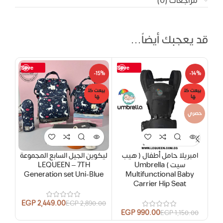
مراجعات (0)
قد يعجبك أيضاً…
Save
Save
26%
-15%
-14%
بيعت كل
بيعت كل
حصر
ها
ها
حصري
امبريلا حامل أطفال ( هيب
ليكوين الجيل السابع المجموعة
سيت ) Umbrella
LEQUEEN – 7TH
– قطع 3
Generation set Uni-Blue
Multifunctional Baby
Carrier Hip Seat
00
EGP
2,449.00
EGP
2,890.00
EGP
990.00
EGP
1,150.00