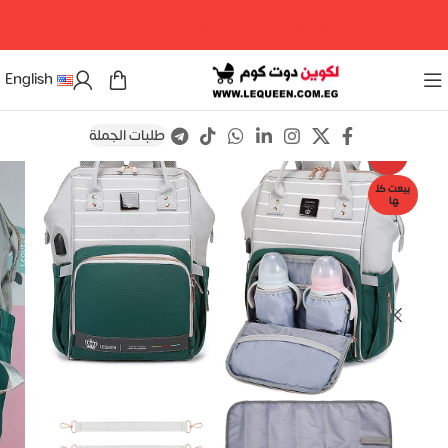
مرحبا بكم فى لكوين دوت كوم
English
طلبات الجملة
Save
-5%
بيعت كل
ها