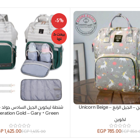
-5%
بيعت ك
لها
ل الرابع – Unicorn Beige
ش
ration Gold – Gary * Green
لكوين
GP
1,425.00
EGP
785.00
EGP
1,495.00
EGP
850.