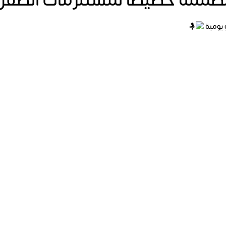
صممة خصيصا لمستلزمات الطفل 
 يومية