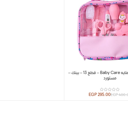
شنطة طقم العنايه Baby Care – قطع 13 – بينك –
مستورد
EGP
295.00
EGP
400.