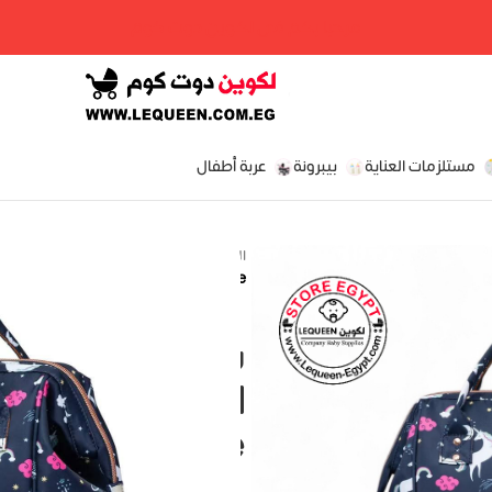
مرحبا بكم فى لكوين دوت كوم
مستلزمات العناية
بيبرونة
عربة أطفال
الرئيسية
»
المتجر
»
Uni-Blue
شنطه ليكوين ال
assic Original
Bag Uni-Blue