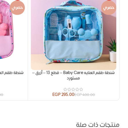
حصري
حصري
شنطة طقم العنايه Baby Care – قطع 13 – أزرق –
مستورد
EGP
295.00
00
EGP
400.00
منتجات ذات صلة