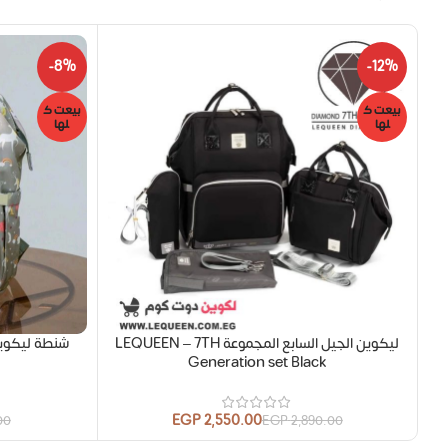
-8%
-12%
بيعت ك
بيعت ك
لها
لها
ليكوين الجيل السابع المجموعة LEQUEEN – 7TH
شنطة ليكوين – الجي
Generation set Black
EGP
2,550.00
00
EGP
2,890.00