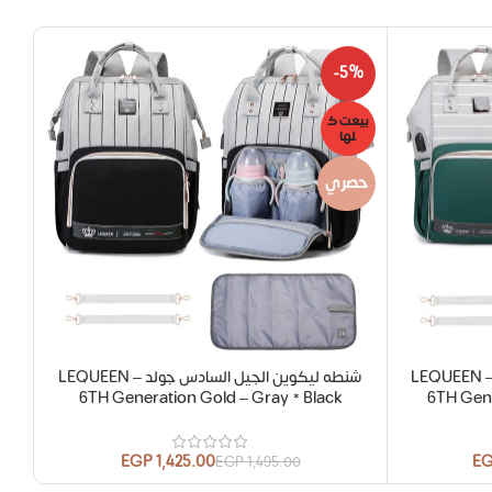
6%
-5%
بيعت ك
بيع
لها
ل
حصري
نطة ليكوين الجيل السادس جولد LEQUEEN –
شنطه ليكوين الجيل السادس جولد LEQUEEN –
شن
6TH Generation Gold – Gray * Black
6TH Gene
EGP
1,425.00
E
EGP
1,495.00