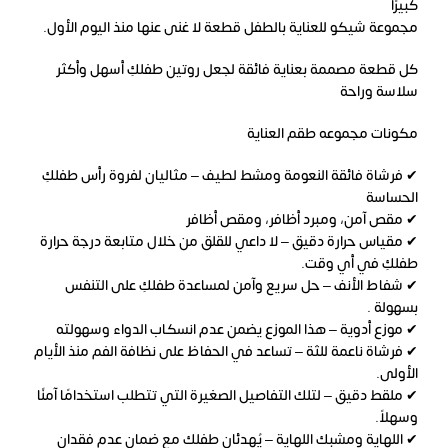
كبيرًا
مجموعة شيكو للعناية بالطفل قطعة لا غنى عنها منذ اليوم الأول.
كل قطعة مصممة بعناية فائقة لجعل روتين طفلكِ أسهل وأكثر
سلاسة وراحة
مكونات مجموعه طقم العناية
✔ فرشاة فائقة النعومة ومشط لطيف – مثاليان لفروة رأس طفلكِ
الحساسة
✔ مقص آمن، ومبرد أظافر، ومقص أظافر
✔ مقياس حرارة دقيق – لا داعي للقلق من خلال متابعة درجة حرارة
طفلكِ في أي وقت.
✔ شفاط الأنف – حل سريع وآمن لمساعدة طفلكِ على التنفس
بسهولة .
✔ موزع أدوية – هذا الموزع يضمن عدم انسكاب الدواء وسهولته
✔ فرشاة ناعمة للثة – تساعد في الحفاظ على نظافة الفم منذ الأيام
الأولى.
✔ ملقط دقيق – لتلك التفاصيل الصغيرة التي تتطلب استخدامًا آمنًا
وسهلاً.
✔ اللهاية ومشبك اللهاية – يُهدئان طفلك مع ضمان عدم فقدان