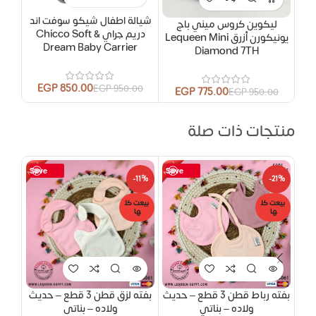
شيالة اطفال شيكو سوفت اند
ببر
ليكوين كروس ميني باج
دريم جراي Chicco Soft &
يونيكورن أزرق Lequeen Mini
Dream Baby Carrier
Diamond 7TH
EGP
850.00
00
EGP
950.00
EGP
775.00
EGP
950.00
منتجات ذات صلة
Save
Save
18%
-11%
-21%
بيعت كل
بيعت كل
بيعت
ها
ها
ها
بفته رباط قطن 3 قطع – حديث
بفته لزق قطن 3 قطع – حديث
سلو
ولاده – بناتي
ولاده – بناتى
3 قطع – بناتى – مقاس 