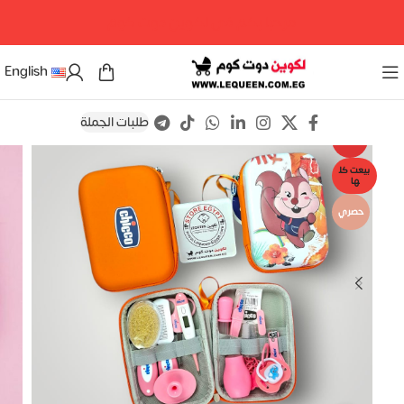
مرحبا بكم فى لكوين دوت كوم
English
طلبات الجملة
Save
-19%
بيعت كل
ها
حصري