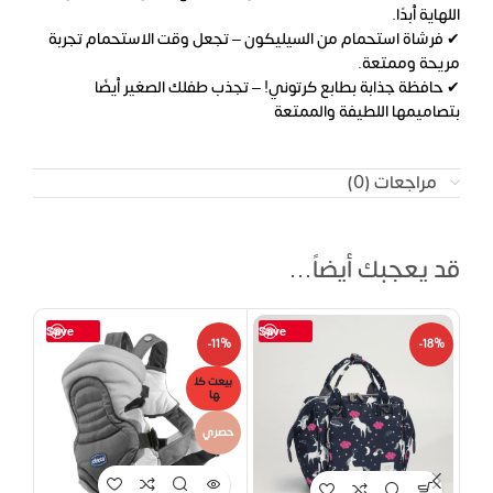
اللهاية أبدًا.
✔ فرشاة استحمام من السيليكون – تجعل وقت الاستحمام تجربة
مريحة وممتعة.
✔ حافظة جذابة بطابع كرتوني! – تجذب طفلك الصغير أيضًا
بتصاميمها اللطيفة والممتعة
مراجعات (0)
قد يعجبك أيضاً…
Save
Save
14%
-11%
-18%
بيعت كل
بيعت
ها
ها
حصري