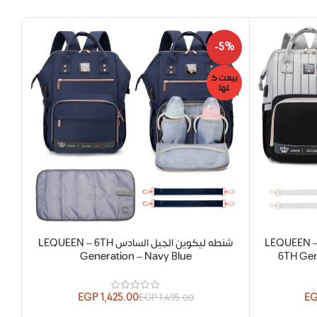
8%
-5%
بيعت ك
بيع
لها
ل
نطه ليكوين الجيل السادس جولد LEQUEEN –
شنطه ليكوين الجيل السادس LEQUEEN – 6TH
Generation – Navy Blue
6TH Gen
EGP
1,425.00
E
EGP
1,495.00