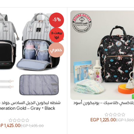
-5%
بيعت ك
لها
حصري
لاكسي كلاسيك – يونيكورن أسود
ش
eration Gold – Gray * Black
EGP
1,225.00
EGP
1,30
GP
1,425.00
EGP
1,495.00