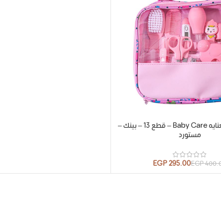
شنطة طقم العنايه Baby Care – قطع 13 – بينك –
مستورد
EGP
295.00
EGP
400.