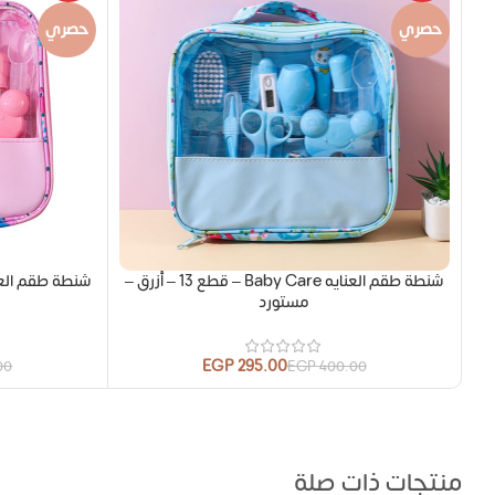
حصري
حصري
شنطة طقم العنايه Baby Care – قطع 13 – أزرق –
مستورد
EGP
295.00
00
EGP
400.00
منتجات ذات صلة