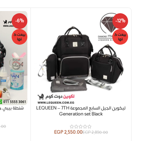
-6%
-12%
بيعت ك
بيعت ك
لها
لها
ليكوين الجيل السابع المجموعة LEQUEEN – 7TH
شنطة بيبي ج
Generation set Black
0.00
EGP
2,550.00
EGP
2,890.00