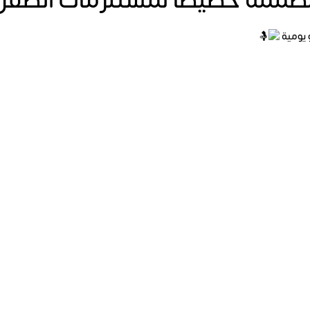
صممة خصيصا لمستلزمات الطفل 
 يومية