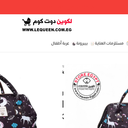
مرحبا بكم فى لكوين دوت كوم
مستلزمات العناية
بيبرونة
عربة أطفال
الرئيسية
»
المتجر
»
Uni-Black
شنطه ليكوين ال
assic Original
ag Uni-Black