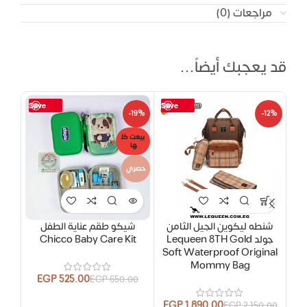
مراجعات (0)
قد يعجبك أيضاً…
Save
Save
16%
-19%
-12%
بيعت كل
ها
حصري
شنطه ليكوين الجيل الثامن
شيكو طقم عناية الطفل
شن
جولد Lequeen 8TH Gold
Chicco Baby Care Kit
w
Soft Waterproof Original
Mommy Bag
EGP
525.00
EGP
650.00
EGP
1,890.00
.00
EGP
2,150.00