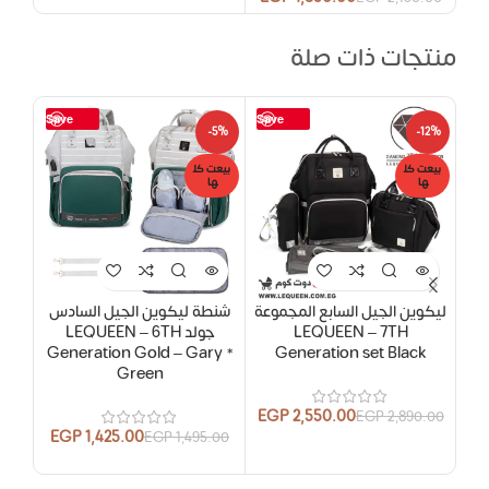
منتجات ذات صلة
Save
Save
-5%
-5%
-12%
بيعت كل
بيعت كل
بيعت
ها
ها
ها
ليكوين الجيل السابع المجموعة
شنطة ليكوين الجيل السادس
شنط
LEQUEEN – 7TH
جولد LEQUEEN – 6TH
y *
Generation Gold – Gary *
Generation set Black
Green
EGP
2,550.00
EGP
2,890.00
EGP
1,425.00
EGP
1,495.00
.00