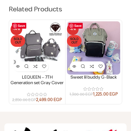
Related Products
Save
Save
-14%
-6%
-16
SOLD
SOLD
OUT
OUT
LEQUEEN – 7TH
Sweet lil buddy G-Black
Generation set Gray Cover
1,225.00
EGP
1,300.00
EGP
2,499.00
EGP
2,890.00
EGP
1,