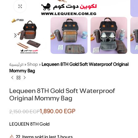
Click to enlarge
الرئيسية
»
Shop
»
Lequeen 8TH Gold Soft Waterproof Original
Mommy Bag
Lequeen 8TH Gold Soft Waterproof
Original Mommy Bag
1,890.00
EGP
2,150.00
EGP
LEQUEEN 8TH Gold
22
Items sold in last 3 hours