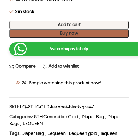
2 in stock
Add to cart
Buy now
we are happy to help!
Compare
Add to wishlist
24
People watching this product now!
SKU:
LQ-8THGOLD-karohat-black-gray-1
Categories:
8TH Generation Gold
,
Diaper Bag
,
Diaper
Bags
,
LEQUEEN
Tags:
Diaper Bag
,
Lequeen
,
Lequeen gold
,
lequeen