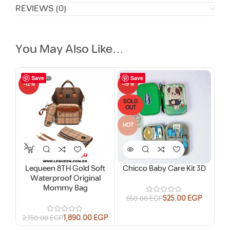
REVIEWS (0)
You May Also Like…
Save
Save
-12%
-19%
-16
SOLD
OUT
HOT
Lequeen 8TH Gold Soft
Chicco Baby Care Kit 3D
Waterproof Original
Mommy Bag
525.00
EGP
650.00
EGP
1,890.00
EGP
2,150.00
EGP
1,