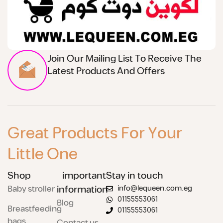
Join Our Mailing List To Receive The
Latest Products And Offers
Great Products For Your
Little One
Shop
important
Stay in touch
Baby stroller
information
info@lequeen.com.eg
01155553061
Blog
Breastfeeding
01155553061
bags
Contact us