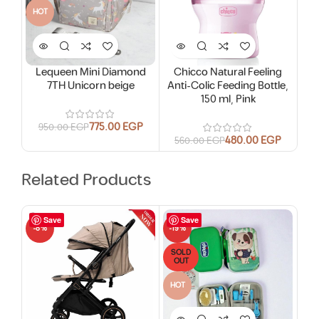
HOT
Lequeen Mini Diamond
Chicco Natural Feeling
7TH Unicorn beige
Anti-Colic Feeding Bottle,
150 ml, Pink
775.00
EGP
950.00
EGP
480.00
EGP
560.00
EGP
Related Products
Save
Save
-8%
-19%
-19
SOLD
SO
OUT
O
HOT
HO