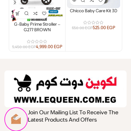
Chicco Baby Care Kit 3D
Chi
G-Baby Prime Stroller –
525.00
EGP
650.00
EGP
G277 BROWN
6
4,999.00
EGP
5,450.00
EGP
Join Our Mailing List To Receive The
Latest Products And Offers