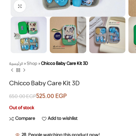
Click to enlarge
الرئيسية
»
Shop
»
Chicco Baby Care Kit 3D
Chicco Baby Care Kit 3D
525.00
EGP
650.00
EGP
Out of stock
Compare
Add to wishlist
28
People watching this product now!