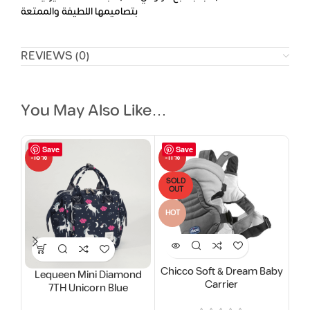
بتصاميمها اللطيفة والممتعة
REVIEWS (0)
You May Also Like…
Save
Save
-18%
-11%
-14
SOLD
SO
OUT
O
HOT
Chicco Soft & Dream Baby
C
Lequeen Mini Diamond
Carrier
Ant
7TH Unicorn Blue