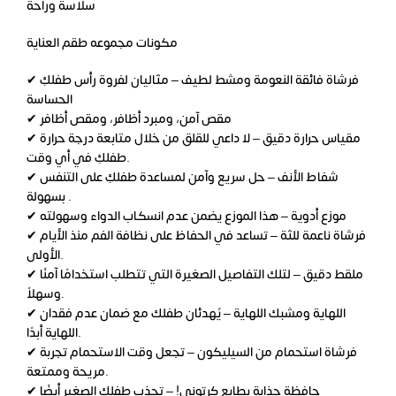
سلاسة وراحة
مكونات مجموعه طقم العناية
✔ فرشاة فائقة النعومة ومشط لطيف – مثاليان لفروة رأس طفلكِ
الحساسة
✔ مقص آمن، ومبرد أظافر، ومقص أظافر
✔ مقياس حرارة دقيق – لا داعي للقلق من خلال متابعة درجة حرارة
طفلكِ في أي وقت.
✔ شفاط الأنف – حل سريع وآمن لمساعدة طفلكِ على التنفس
بسهولة .
✔ موزع أدوية – هذا الموزع يضمن عدم انسكاب الدواء وسهولته
✔ فرشاة ناعمة للثة – تساعد في الحفاظ على نظافة الفم منذ الأيام
الأولى.
✔ ملقط دقيق – لتلك التفاصيل الصغيرة التي تتطلب استخدامًا آمنًا
وسهلاً.
✔ اللهاية ومشبك اللهاية – يُهدئان طفلك مع ضمان عدم فقدان
اللهاية أبدًا.
✔ فرشاة استحمام من السيليكون – تجعل وقت الاستحمام تجربة
مريحة وممتعة.
✔ حافظة جذابة بطابع كرتوني! – تجذب طفلك الصغير أيضًا