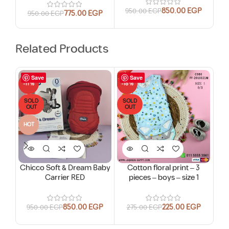
850.00
EGP
950.00
EGP
775.00
EGP
950.00
EGP
5
Related Products
Save
Save
-11%
-18%
-18
SOLD
SOLD
SO
OUT
OUT
O
HOT
Chicco Soft & Dream Baby
Cotton floral print – 3
Fl
Carrier RED
pieces – boys – size 1
jump
850.00
EGP
225.00
EGP
950.00
EGP
275.00
EGP
2