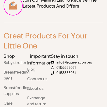
Join Our Mailing List To Receive The
Latest Products And Offers
Great Products For Your
Little One
Shop
important
Stay in touch
Baby stroller
information
info@lequeen.com.eg
01155553061
Blog
Breastfeeding
01155553061
bags
Contact us
Breastfeeding
About us
supplies
Exchange
Care
and return