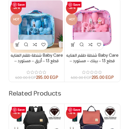
Save
Save
-26%
-26%
HOT
HOT
شنطة طقم العنايه Baby Care
شنطة طقم العنايه Baby Care
– قطع 13 – بينك – مستورد
– قطع 13 – أزرق – مستورد
295.00
EGP
295.00
EGP
400.00
EGP
400.00
EGP
Related Products
Save
Save
-16%
-16%
-16