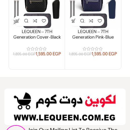
LEQUEEN – 7TH
LEQUEEN – 7TH
Generation Cover-Black
Generation Pink-Blue
1,595.00
EGP
1,595.00
EGP
1,895.00
EGP
1,895.00
EGP
1,