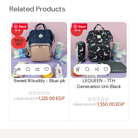
Related Products
Save
Save
-6%
-16%
-16
SOLD
OUT
Sweet lil buddy – Blue-pk
LEQUEEN – 7TH
Generation Uni-Black
1,225.00
EGP
1,300.00
EGP
1,550.00
EGP
1,850.00
EGP
1,