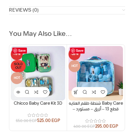
REVIEWS (0)
You May Also Like…
Save
Save
-19%
-26%
SOLD
HOT
OUT
HOT
Chicco Baby Care Kit 3D
شنطة طقم العنايه Baby Care
– قطع 13 – أزرق – مستورد
525.00
EGP
650.00
EGP
295.00
EGP
400.00
EGP