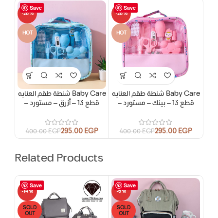
Save
Save
-26%
-26%
HOT
HOT
شنطة طقم العنايه Baby Care
شنطة طقم العنايه Baby Care
– قطع 13 – بينك – مستورد
– قطع 13 – أزرق – مستورد
295.00
EGP
295.00
EGP
400.00
EGP
400.00
EGP
Related Products
Save
Save
-14%
-6%
-16
SOLD
SOLD
OUT
OUT