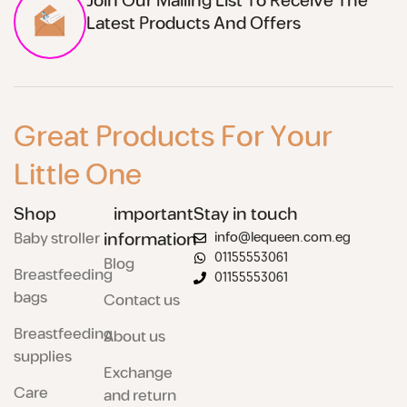
Join Our Mailing List To Receive The
Latest Products And Offers
Great Products For Your
Little One
Shop
important
Stay in touch
Baby stroller
information
info@lequeen.com.eg
01155553061
Blog
Breastfeeding
01155553061
bags
Contact us
Breastfeeding
About us
supplies
Exchange
Care
and return