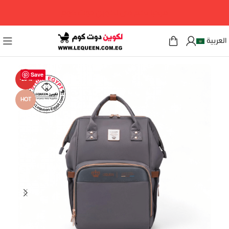
مرحبا بكم فى لكوين دوت كوم
العربية
Save
-29%
HOT