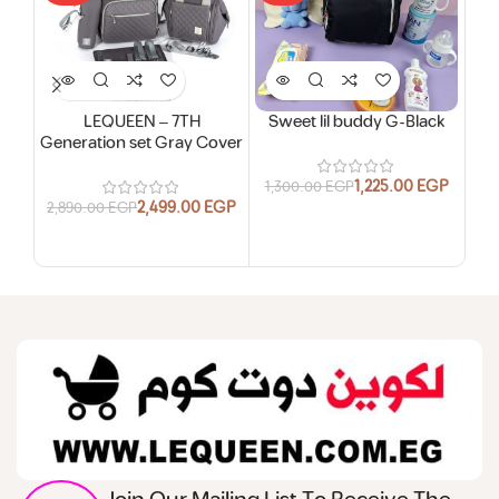
LEQUEEN – 7TH
Sweet lil buddy G-Black
Generation set Gray Cover
Ge
1,225.00
EGP
1,300.00
EGP
2,499.00
EGP
2,890.00
EGP
1,