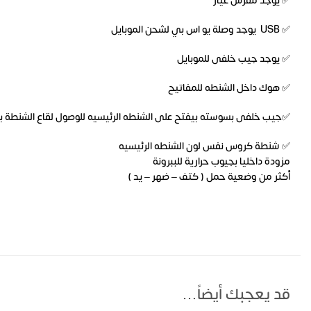
✅ يوجد مفرش غيار
✅ USB يوجد وصلة يو اس بي لشحن الموبايل
✅ يوجد جيب خلفى للموبايل
✅ هوك داخل الشنطه للمفاتيح
✅جيب خلفى بسوسته بيفتح على الشنطه الرئيسيه للوصول لقاع الشنطة ب
✅ شنطة كروس نفس لون الشنطه الرئيسيه
مزودة داخليا بجيوب حرارية للببرونة
أكثر من وضعية حمل ( كتف – ضهر – يد )
قد يعجبك أيضاً…