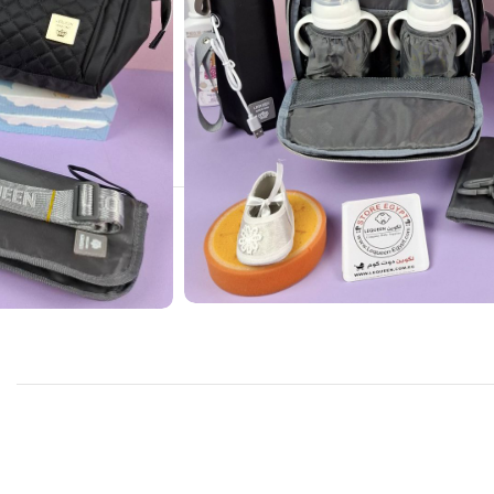
30
Peo
L
يموند
,
شنط بيبي
Diaper Ba
,
لكوين