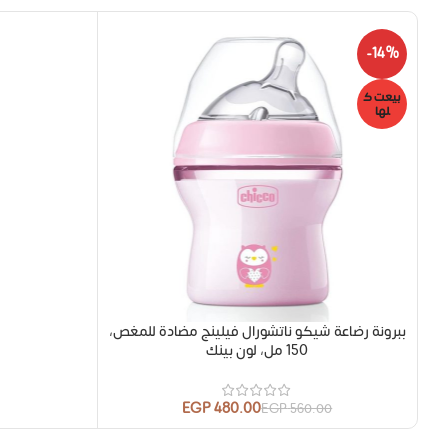
-14%
بيعت ك
لها
ببرونة رضاعة شيكو ناتشورال فيلينج مضادة للمغص،
150 مل، لون بينك
EGP
480.00
EGP
560.00