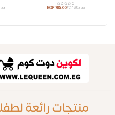
EGP
785.00
0.00
EGP
850.00
منتجات رائعة لطفل