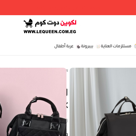
مرحبا بكم فى لكوين دوت كوم
مستلزمات العناية
بيبرونة
عربة أطفال
الرئيسية
»
المتجر
»
ليكوين الجيل السابع المجموعة on set Cover Black
t Cover Black
EGP
P
2,550.00
EGP
2,890.00
EGP
EGP
EGP
Lequeen Diaper bag الجيل السابع