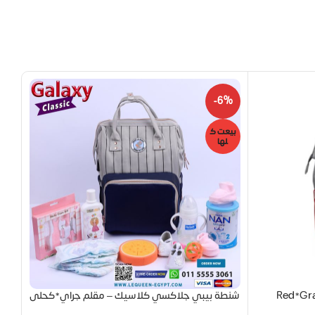
8%
-6%
بيعت ك
بيع
لها
ل
شنطة بيبي جلاكسي كلاسيك – مقلم جراي*كحلى