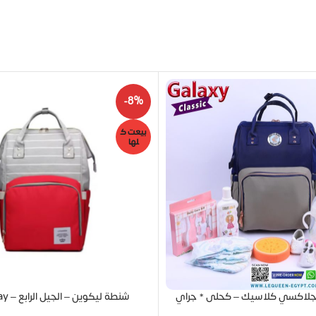
-8%
بيعت ك
لها
جلاكسي كلاسيك – كحلى * جراي
شنطة ليكوين – الجيل الرابع – Red*Gray