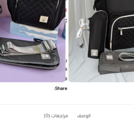
غير متوفر في المخزون
مقارنة
إضافة الى المفضلة
ple watching this product now!
رمز المنتج:
Q-7TH-set-Cover-Black
التصنيفات:
LEQUEEN
,
الجيل السابع دا
الوسوم:
lequeenstore
,
Lequeen
,
g
Share:
الوصف
مراجعات (0)