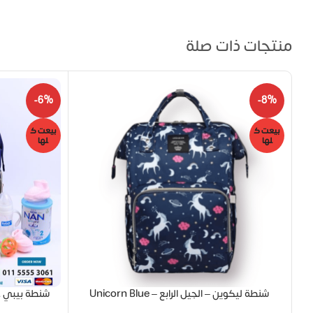
منتجات ذات صلة
-6%
-8%
بيعت ك
بيعت ك
لها
لها
شنطة ليكوين – الجيل الرابع – Unicorn Blue
شنطة بيبي 