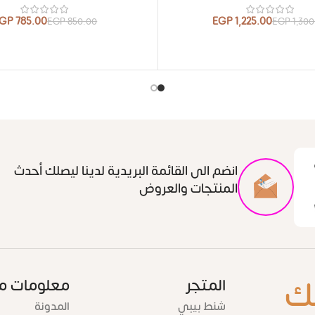
GP
785.00
EGP
1,225.00
EGP
850.00
EGP
1,30
انضم الى القائمة البريدية لدينا ليصلك أحدث
المنتجات والعروض
ك
المتجر
معلومات م
شنط بيبي
المدونة