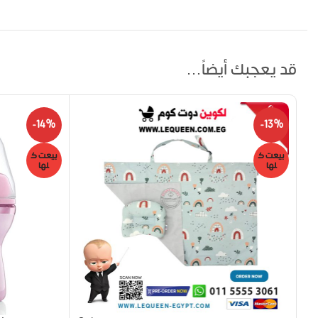
قد يعجبك أيضاً…
-14%
-13%
بيعت ك
بيعت ك
لها
لها