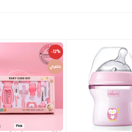
-12%
حصري