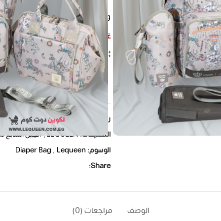
Lequeen Diaper bag الجيل السابع
غير متوفر في المخزون
مقارنة
إضافة الى المفضلة
ple watching this product now!
رمز المنتج:
LQ-7TH-SET-Uni-Horse
التصنيفات:
LEQUEEN
,
الجيل السابع دا
الوسوم:
Lequeen
,
Diaper Bag
Share:
الوصف
مراجعات (0)