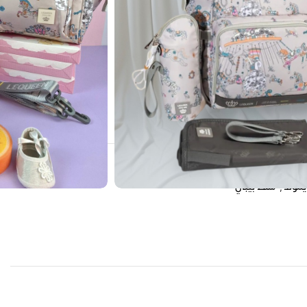
40
Peo
يموند
,
شنط بيبي