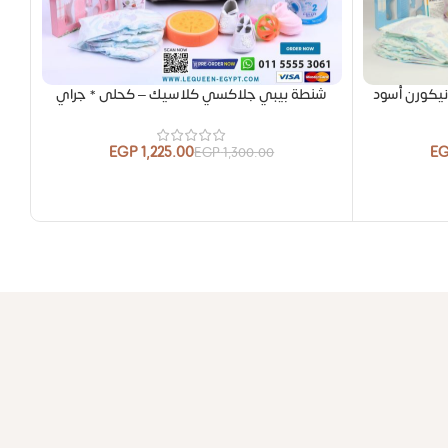
يكورن أسود
شنطة بيبي جلاكسي كلاسيك – كحلى * جراي
EGP
1,225.00
E
EGP
1,300.00