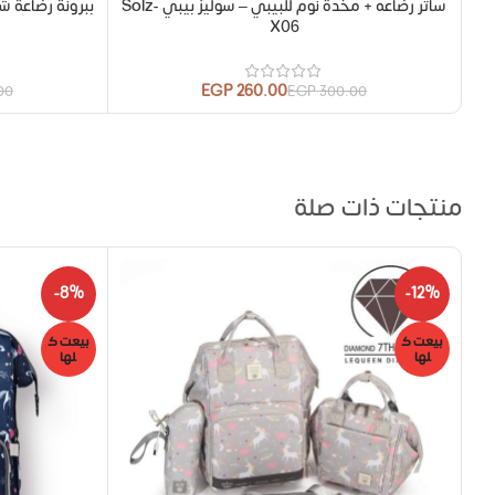
ساتر رضاعه + مخدة نوم للبيبي – سوليز بيبي Solz-
ببرونة رضاعة ش
X06
EGP
260.00
00
EGP
300.00
منتجات ذات صلة
-8%
-12%
بيعت ك
بيعت ك
لها
لها