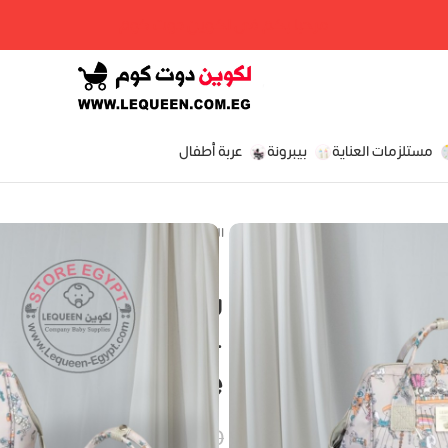
مرحبا بكم فى لكوين دوت كوم
مستلزمات العناية
بيبرونة
عربة أطفال
الرئيسية
»
المتجر
»
شنطة ليكوين الجيل السابع المجموعة i-Horse
شنطة ليكوين الج
tion set Uni-
Horse
EGP
EGP
EGP
P
2,550.00
EGP
2,890.00
EGP