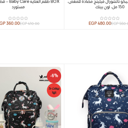
يكو ناتشورال فيلينج مضادة للمغص،
150 مل، لون بينك
مستورد
GP
360.00
EGP
480.00
EGP
410.00
EGP
560.
-6%
بيعت ك
لها