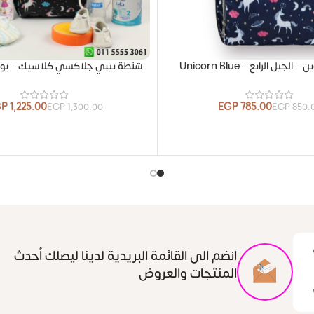
جيل الرابع – Unicorn Blue
شنطة بيبي جلاكسي كلاسيك – يون
GP
1,225.00
EGP
785.00
EGP
1,300.00
EGP
850.
انضم الى القائمة البريدية لدينا ليصلك أحدث
المنتجات والعروض