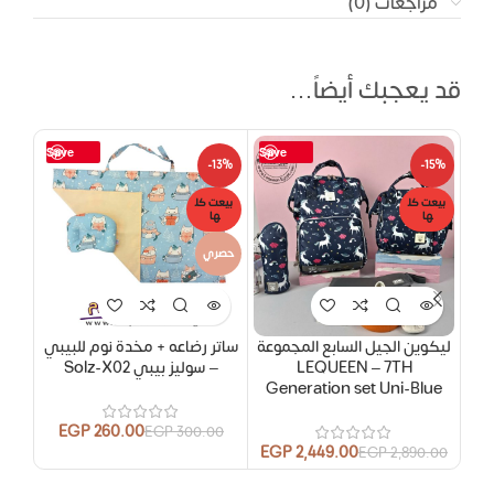
مراجعات (0)
قد يعجبك أيضاً…
Save
Save
14%
-13%
-15%
بيعت كل
بيعت كل
بيعت
ها
ها
ها
حصري
ليكوين الجيل السابع المجموعة
ساتر رضاعه + مخدة نوم للبيبي
ببر
LEQUEEN – 7TH
– سوليز بيبي Solz-X02
Generation set Uni-Blue
EGP
260.00
EGP
300.00
EGP
2,449.00
00
EGP
2,890.00