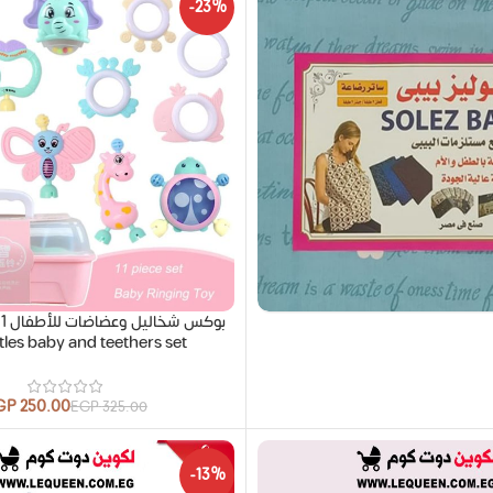
-23%
tles baby and teethers set
GP
250.00
EGP
325.00
-13%