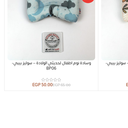
 سوليز بيبي-
وسادة نوم اطفال لحديثي الولادة – سوليز بيبي-
BP06
EGP
50.00
EGP
65.00