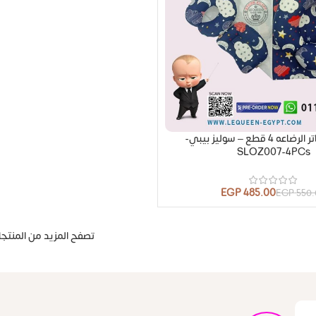
مجموعة ساتر الرضاعه 4 قطع – سوليز بيبي-
SLOZ007-4PCs
EGP
485.00
EGP
550
تصفح المزيد من المنتج