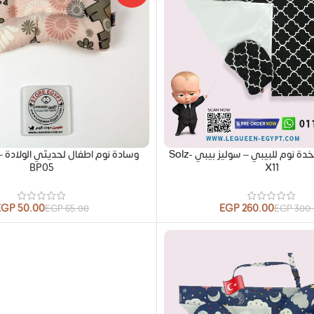
ساتر رضاعه + مخدة نوم للبيبي – سوليز بيبي Solz-
وسادة نوم اطفال لحديثي الولادة –
BP05
X11
EGP
50.00
EGP
260.00
EGP
65.00
EGP
300