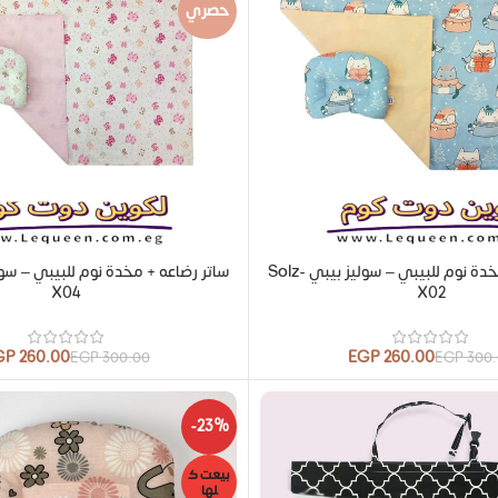
حصري
ساتر رضاعه + مخدة نوم للبيبي – سوليز بيبي Solz-
X04
X02
GP
260.00
EGP
260.00
EGP
300.00
EGP
300
-23%
بيعت ك
لها