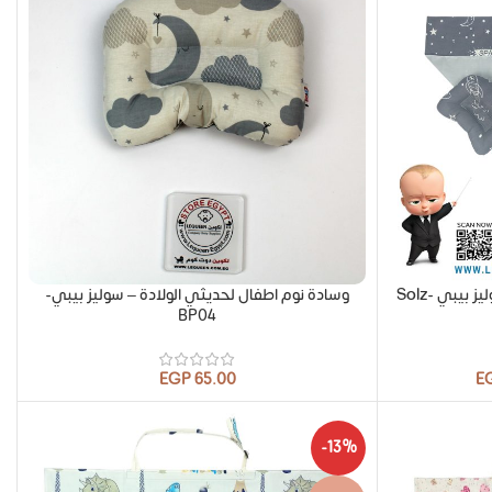
ساتر رضاعه + مخدة نوم للبيبي – سوليز بيبي Solz-
وسادة نوم اطفال لحديثي الولادة – سوليز بيبي-
BP04
EGP
E
-13%