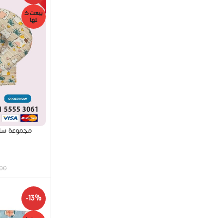
بيعت ك
لها
.00
-13%