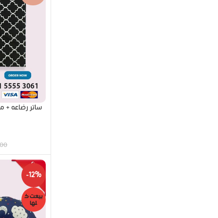
.00
-12%
بيعت ك
لها