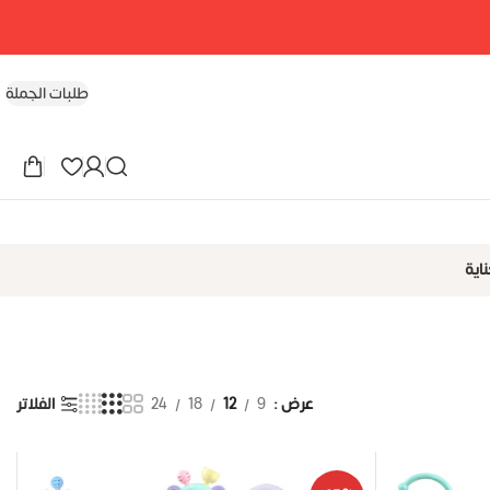
طلبات الجملة
اية
عرض
9
12
18
24
الفلاتر