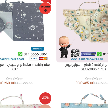
بيعت ك
لها
مجموعة ساتر الرضاعه 4 قطع – سوليز بيبي-
X07
SLOZ008-4PCs
GP
260.00
EGP
485.00
EGP
300.00
EGP
550
-13%