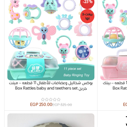
-23%
بيعت ك
لها
بوكس شخاليل وعضاضات للأطفال 11 قطعه – بينك
بوكس شخاليل وعضاضات للأطفال 11 قطعه – مينت
Box Rat
جرين Box Rattles baby and teethers set
EGP
250.00
E
EGP
325.00