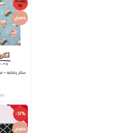
بيعت ك
لها
حصري
.00
-13%
حصري