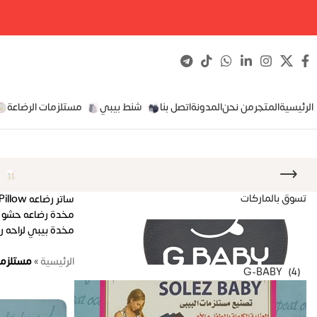
الرئيسية
المتجر
من نحن
المدونة
اتصل بنا
شنط بيبي
مستلزمات الرضاعة
تسوق بالماركات
ساتر رضاعه Nursing Pillow قطن طبقتين
مخدة رضاعه حشو 
مخدة بيبي لراحه ر
الرئيسية
»
مستلزما
G-BABY
(4)