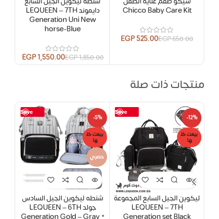
شيكو طقم عناية الطفل
شنطة ليكوين الجيل السابع
شيال
Chicco Baby Care Kit
دايموند LEQUEEN – 7TH
r
Generation Uni New
horse-Blue
EGP
525.00
EGP
650.00
00
EGP
1,550.00
EGP
1,850.00
منتجات ذات صلة
Save
Save
-8%
-5%
-12%
بيعت كل
بيعت كل
بيعت
ها
ها
ها
حصري
ليكوين الجيل السابع المجموعة
شنطه ليكوين الجيل السادس
شنطة
LEQUEEN – 7TH
جولد LEQUEEN – 6TH
Generation Gold – Gray *
Generation set Black