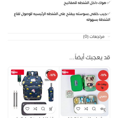
✅ هوك داخل الشنطه للمفاتيح
✅جيب خلفى بسوسته بيفتح على الشنطه الرئيسيه للوصول لقاع
الشنطة بسهوله
مراجعات (0)
قد يعجبك أيضاً…
Save
Save
-11%
-16%
-19%
بيعت كل
بيعت
ها
ها
حصري
حصر