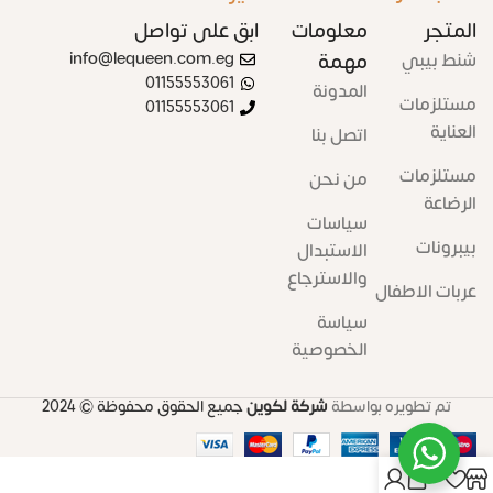
المتجر
معلومات
ابق على تواصل
شنط بيبي
مهمة
info@lequeen.com.eg
01155553061
المدونة
مستلزمات
01155553061
العناية
اتصل بنا
مستلزمات
من نحن
الرضاعة
سياسات
بيبرونات
الاستبدال
والاسترجاع
عربات الاطفال
سياسة
الخصوصية
تم تطويره بواسطة
شركة لكوين
جميع الحقوق محفوظة
© 2024
0