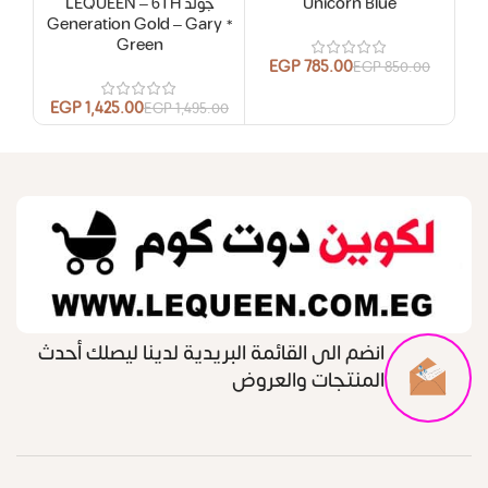
Unicorn Blue
جولد LEQUEEN – 6TH
y *
Generation Gold – Gary *
Green
EGP
785.00
EGP
850.00
EGP
1,425.00
.00
EGP
1,495.00
انضم الى القائمة البريدية لدينا ليصلك أحدث
المنتجات والعروض