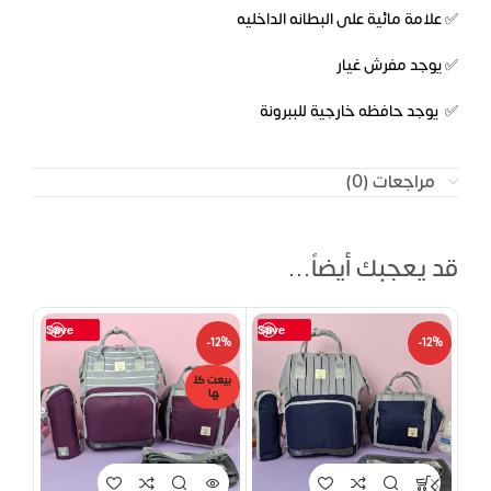
✅ علامة مائية على البطانه الداخليه
✅ يوجد مفرش غيار
✅ يوجد حافظه خارجية للببرونة
مراجعات (0)
قد يعجبك أيضاً…
Save
Save
19%
-12%
-12%
بيعت كل
بيعت
ها
ها
حصر