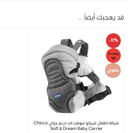
قد يعجبك أيضاً…
-11%
بيعت ك
لها
حصري
شيالة اطفال شيكو سوفت اند دريم جراي Chicco
Soft & Dream Baby Carrier