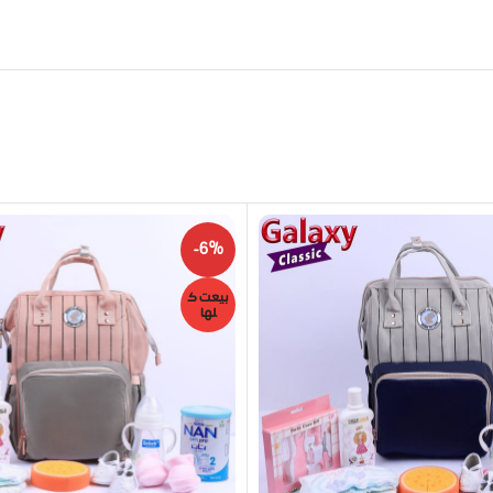
-6%
بيعت ك
لها