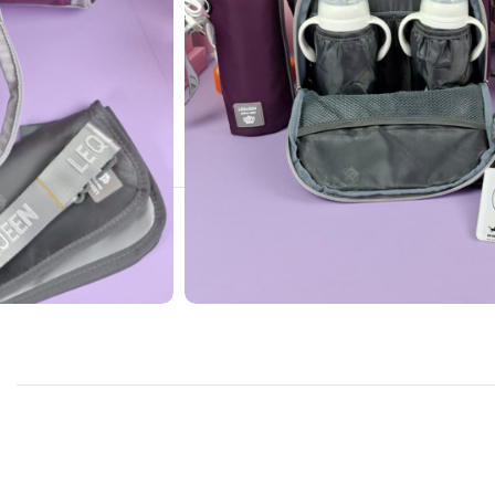
38
Peo
يموند
,
شنط بيبي
Diaper Ba
,
لكوين