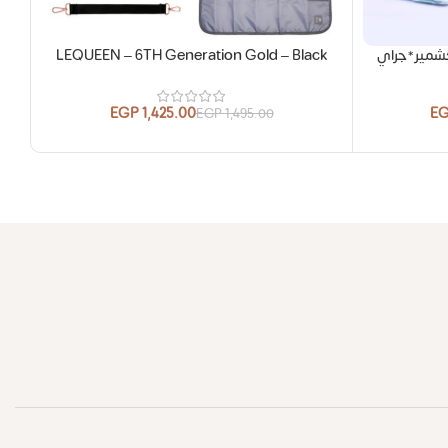
شمير*جراي
LEQUEEN – 6TH Generation Gold – Black
er
EGP
1,425.00
E
EGP
1,495.00