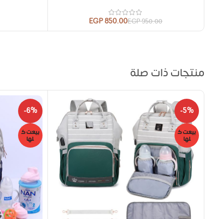
EGP
850.00
EGP
950.00
منتجات ذات صلة
-6%
-5%
بيعت ك
بيعت ك
لها
لها