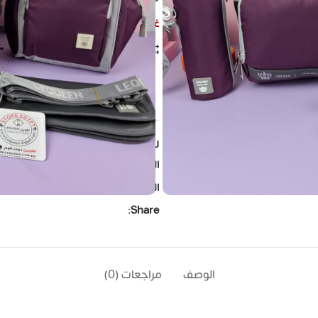
غير متوفر في المخزون
مقارنة
إضافة الى المفضلة
ple watching this product now!
رمز المنتج:
LQ-7TH-SET-Purple
التصنيفات:
LEQUEEN
,
الجيل السابع دا
الوسوم:
lequeenstore
,
Lequeen
,
g
Share:
الوصف
مراجعات (0)