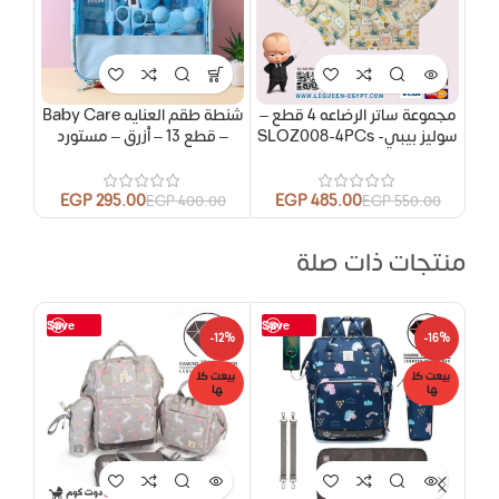
مجموعة ساتر الرضاعه 4 قطع –
شنطة طقم العنايه Baby Care
سوليز بيبي- SLOZ008-4PCs
– قطع 13 – أزرق – مستورد
EGP
295.00
EGP
485.00
EGP
400.00
EGP
550.00
منتجات ذات صلة
Save
Save
-12%
-12%
-16%
بيعت كل
بيعت كل
بيعت
ها
ها
ها