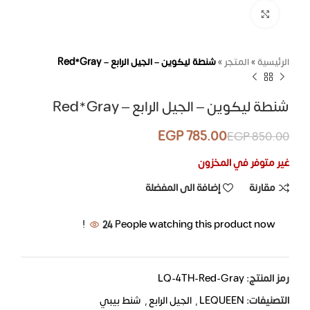
اضغط للتكبير
الرئيسية
»
المتجر
»
شنطة ليكوين – الجيل الرابع – Red*Gray
شنطة ليكوين – الجيل الرابع – Red*Gray
EGP
785.00
EGP
850.00
غير متوفر في المخزون
مقارنة
إضافة الى المفضلة
24
People watching this product now!
رمز المنتج:
LQ-4TH-Red-Gray
التصنيفات:
LEQUEEN
,
الجيل الرابع
,
شنط بيبي