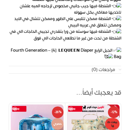
الشنطة فيها جيب جانبي مخصوص لزجاجه الميه علشان
تاخديها معاكي بكل سهوله
الشنطة ممكن تتلبس علي الظهر وممكن تتشال في الايد
وممكن تتعلق في عربيه البيبي
الشنطه فيها سوسته من ورا بتقدري تجيبي الحاجات الي في
الشنطة من تحت من غير ما تطلعي الحاجات الي فوق
الجيل الرابع Fourth Generation – [4] 𝗟𝗘𝗤𝗨𝗘𝗘𝗡 Diaper
Bag
مراجعات (0)
قد يعجبك أيضاً…
Save
Save
-26%
-12%
بيعت كل
حصري
ها