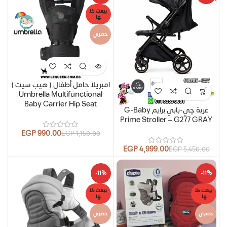
بيعت كل
ها
حصري
امبريلا حامل أطفال ( هيب سيت )
Umbrella Multifunctional
Baby Carrier Hip Seat
عربة چي-بابي برايم G-Baby
Prime Stroller – G277 GRAY
EGP
990.00
EGP
1,150.00
EGP
4,999.00
EGP
5,450.00
-11%
-11%
بيعت كل
بيعت كل
ها
ها
حصري
حصري