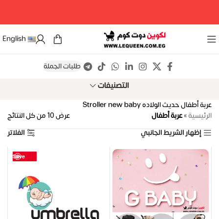
مرحبا بكم فى لكوين دوت كوم
English
طلبات الجملة
التصنيفات
عربة أطفال حديث الولاده Stroller new baby
الرئيسية
»
عربة أطفال
عرض ⁦10⁩ من كل النتائج
إظهار الشريط الجانبي
الفلاتر
Save
Save
Save
Save
Save
Save
Save
Save
Save
Save