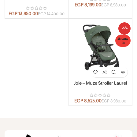
EGP
8,199.00
EGP
8,980.00
EGP
13,850.00
EGP
14,400.00
-5%
بيعت كل
ها
Joie – Muze Stroller Laurel
EGP
8,525.00
EGP
8,980.00