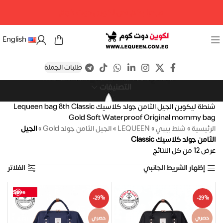
مرحبا بكم فى لكوين دوت كوم
English
طلبات الجملة
التصنيفات
شنطة ليكوين الجيل الثامن جولد كلاسيك Lequeen bag 8th Classic
Gold Soft Waterproof Original mommy bag
الرئيسية
»
شنط بيبي
»
LEQUEEN
»
الجيل الثامن جولد Gold
»
الجيل
الثامن جولد كلاسيك Classic
عرض ⁦12⁩ من كل النتائج
إظهار الشريط الجانبي
الفلاتر
Save
Save
Save
Save
Save
Save
Save
Save
Save
Save
Save
Save
-29%
-29%
حصري
حصري