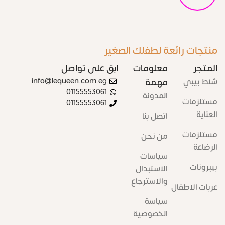
منتجات رائعة لطفلك الصغير
المتجر
معلومات
ابق على تواصل
شنط بيبي
مهمة
info@lequeen.com.eg
01155553061
المدونة
مستلزمات
01155553061
العناية
اتصل بنا
مستلزمات
من نحن
الرضاعة
سياسات
بيبرونات
الاستبدال
والاسترجاع
عربات الاطفال
سياسة
الخصوصية