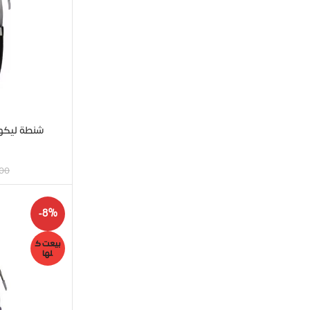
شنطة ليكوين – ا
00
-8%
بيعت ك
لها