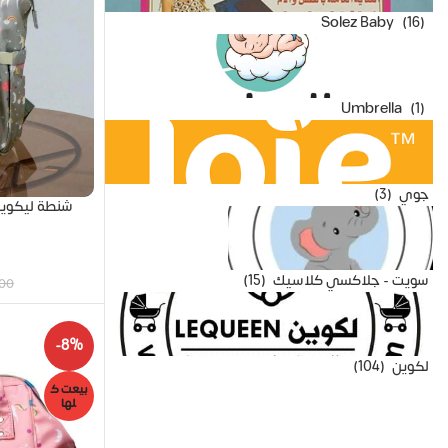
Solez Baby
(16)
Umbrella
(1)
جوي
(3)
شنطة ليكوين – الجي
سويت - جلاكسي كلاسيك
(15)
00
-8%
لكوين
(104)
بيعت ك
لها