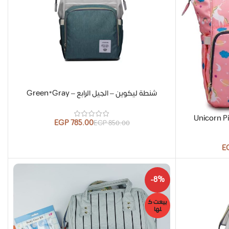
شنطة ليكوين – الجيل الرابع – Green*Gray
EGP
785.00
EGP
850.00
E
-8%
بيعت ك
لها