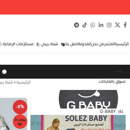
الرئيسية
المتجر
من نحن
المدونة
اتصل بنا
شنط بيبي
مستلزمات الرضاعة
تسوق بالماركات
الرئيسية
»
شنط بي
-8%
G-BABY
(4)
بيعت ك
لها