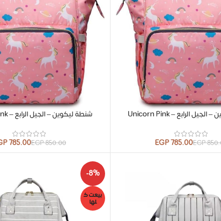
يل الرابع – Unicorn Pink
شنطة ليكوين – الجيل الرابع – Unicorn Pink
GP
785.00
EGP
785.00
EGP
850.00
EGP
850.
-8%
بيعت ك
لها