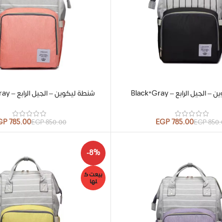
لجيل الرابع – Black*Gray
شنطة ليكوين – الجيل الرابع – Orange*Gray
GP
785.00
EGP
785.00
EGP
850.00
EGP
850.
-8%
بيعت ك
لها