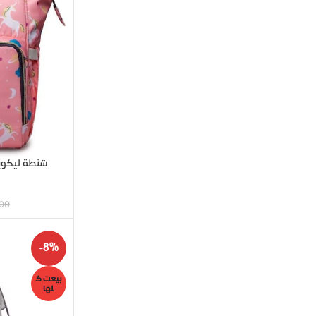
شنطة ليكوين – الج
00
-8%
بيعت ك
لها