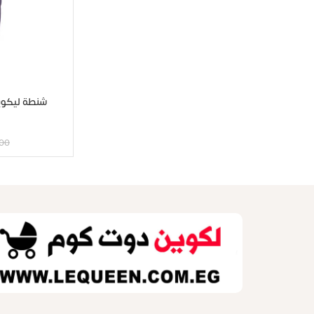
شنطة ليكوين – ال
00