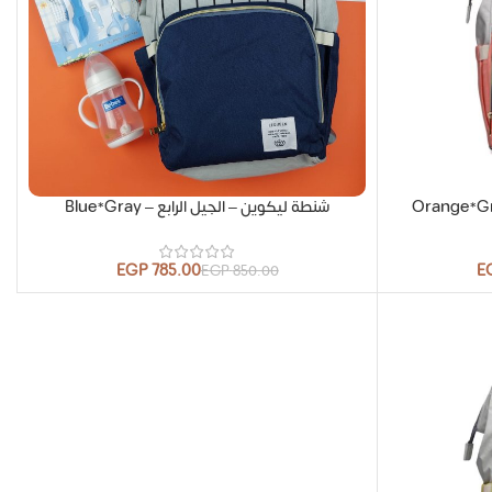
شنطة ليكوين – الجيل الرابع – Blue*Gray
EGP
785.00
E
EGP
850.00