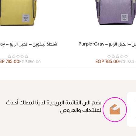
جيل الرابع – Purple*Gray
شنطة ليكوين – الجيل الرابع – Yellow*Gray
GP
785.00
EGP
785.00
EGP
850.00
EGP
850.
انضم الى القائمة البريدية لدينا ليصلك أحدث
المنتجات والعروض