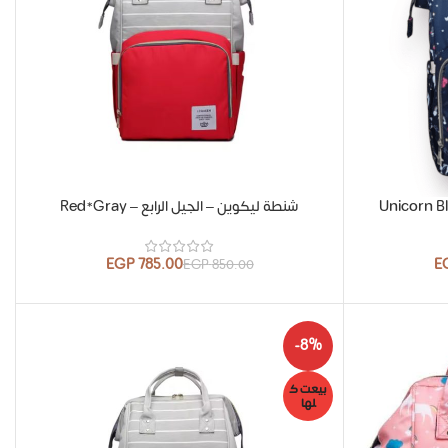
شنطة ليكوين – الجيل الرابع – Red*Gray
EGP
785.00
E
EGP
850.00
-8%
بيعت ك
لها