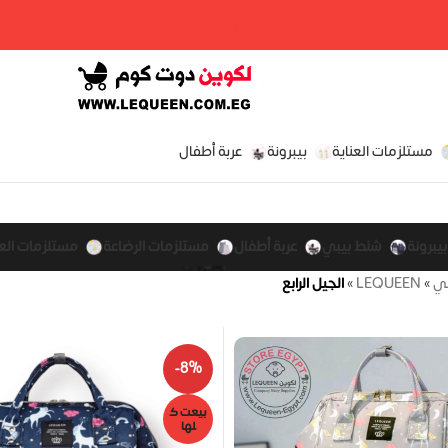
مرحبا بكم فى لكوين دوت كوم
مستلزمات العناية
بيبرونة
عربة أطفال
بيبرونة
شنط بيبي
عربة أطفال
مستلزمات الرضاعة
مستلزمات العن
بي
»
LEQUEEN
»
الجيل الرابع
-8%
بيعت ك
لها