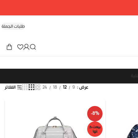
طلبات الجملة
اية
عرض
9
12
18
24
الفلاتر
-8%
بيعت ك
لها