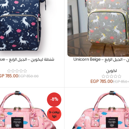
ل الرابع – Unicorn Beige
شنطة ليكوين – الجيل الرابع – Unicorn Blue
لكوين
GP
785.00
EGP
850.00
EGP
785.00
EGP
850.
-8%
بيعت ك
لها