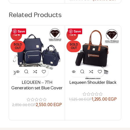
Related Products
Save
Save
-12%
-15%
-14
SOLD
SOLD
SO
OUT
OUT
O
HO
LEQUEEN – 7TH
Lequeen Shoulder Black
Generation set Blue Cover
Ge
1,295.00
EGP
1,525.00
EGP
2,550.00
EGP
2,890.00
EGP
3,