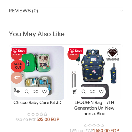
REVIEWS (0)
You May Also Like…
Save
Save
-19%
-16%
-11
SOLD
SO
OUT
O
HOT
HO
Chicco Baby Care Kit 3D
LEQUEEN Bag – 7TH
Chi
Generation Uni New
horse-Blue
525.00
EGP
650.00
EGP
9
1,550.00
EGP
1,850.00
EGP