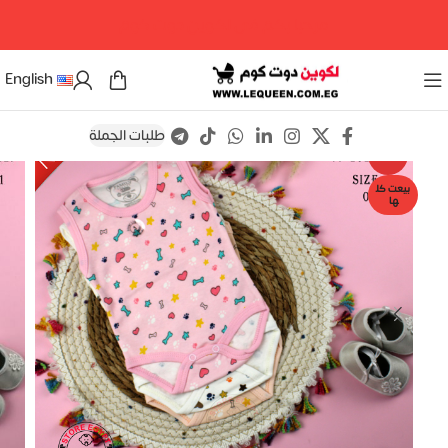
مرحبا بكم فى لكوين دوت كوم
English
طلبات الجملة
Save
-18%
بيعت كل
ها