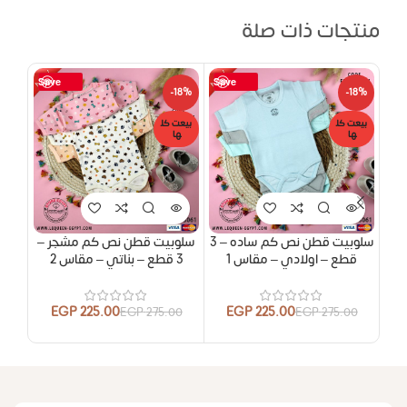
منتجات ذات صلة
Save
Save
18%
-18%
-18%
بيعت كل
بيعت كل
بيعت
ها
ها
ها
سلوبيت قطن نص كم ساده – 3
سلوبيت قطن نص كم مشجر –
شايه
قطع – اولادي – مقاس 1
3 قطع – بناتي – مقاس 2
3 قطع – بناتي – مقاس 
EGP
225.00
EGP
225.00
00
EGP
275.00
EGP
275.00