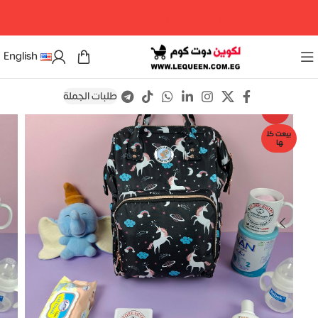
مرحبا بكم فى لكوين دوت كوم
English
طلبات الجملة
Save
-6%
بيعت كل
ها