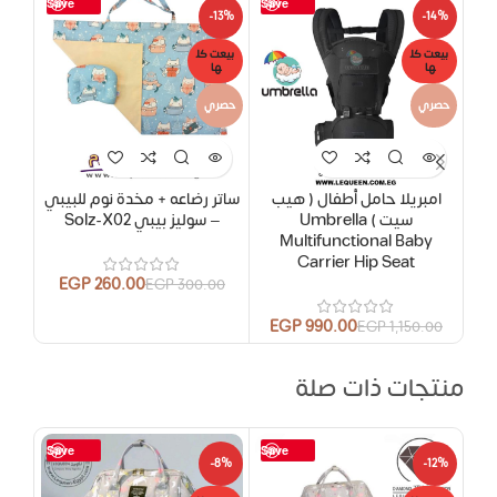
Save
Save
14%
-13%
-14%
بيعت كل
بيعت كل
بيعت
ها
ها
ها
حصري
حصري
امبريلا حامل أطفال ( هيب
ساتر رضاعه + مخدة نوم للبيبي
ببر
سيت ) Umbrella
– سوليز بيبي Solz-X02
Multifunctional Baby
Carrier Hip Seat
EGP
260.00
EGP
300.00
00
EGP
990.00
EGP
1,150.00
منتجات ذات صلة
Save
Save
-5%
-8%
-12%