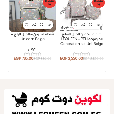
بيعت كل
بيعت كل
بيعت
ها
ها
ها
شنطة ليكوين الجيل السابع
شنطة ليكوين – الجيل الرابع –
شنط
المجموعة LEQUEEN – 7TH
Unicorn Beige
y *
Generation set Uni-Beige
لكوين
EGP
785.00
EGP
2,550.00
EGP
850.00
EGP
2,890.00
.00