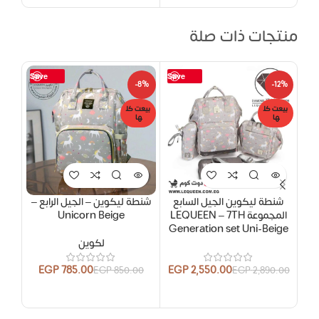
منتجات ذات صلة
Save
Save
-5%
-8%
-12%
بيعت كل
بيعت كل
بيعت
ها
ها
ها
شنطة ليكوين الجيل السابع
شنطة ليكوين – الجيل الرابع –
شنط
المجموعة LEQUEEN – 7TH
Unicorn Beige
y *
Generation set Uni-Beige
لكوين
EGP
785.00
EGP
2,550.00
EGP
850.00
EGP
2,890.00
.00