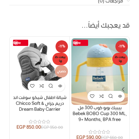
مراجعات (0)
قد يعجبك أيضاً…
Save
Save
-13%
-11%
-11%
بيعت كل
بيعت كل
بيعت
ها
ها
ها
حصري
شيالة اطفال شيكو سوفت اند
ساتر
دريم جراي Chicco Soft &
– 
بيبيك بوبو كوب 300 مل
Dream Baby Carrier
Bebek BOBO Cup 300 ML,
9+ Months, BPA free
00
EGP
850.00
EGP
950.00
EGP
590.00
EGP
660.00