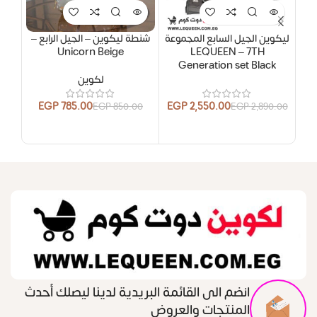
ليكوين الجيل السابع المجموعة
شنطة ليكوين – الجيل الرابع –
شنطة
Unicorn Beige
LEQUEEN – 7TH
Generation set Black
لكوين
.00
EGP
785.00
EGP
2,550.00
EGP
850.00
EGP
2,890.00
انضم الى القائمة البريدية لدينا ليصلك أحدث
المنتجات والعروض