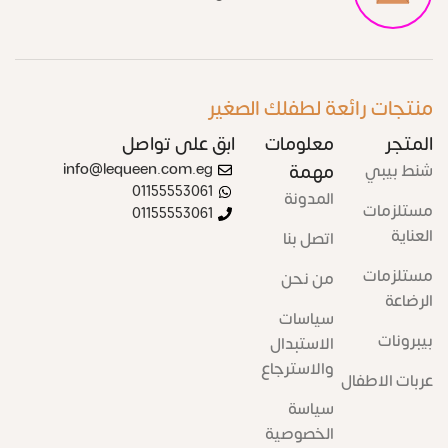
منتجات رائعة لطفلك الصغير
المتجر
معلومات
ابق على تواصل
شنط بيبي
مهمة
info@lequeen.com.eg
01155553061
المدونة
مستلزمات
01155553061
العناية
اتصل بنا
مستلزمات
من نحن
الرضاعة
سياسات
بيبرونات
الاستبدال
والاسترجاع
عربات الاطفال
سياسة
الخصوصية