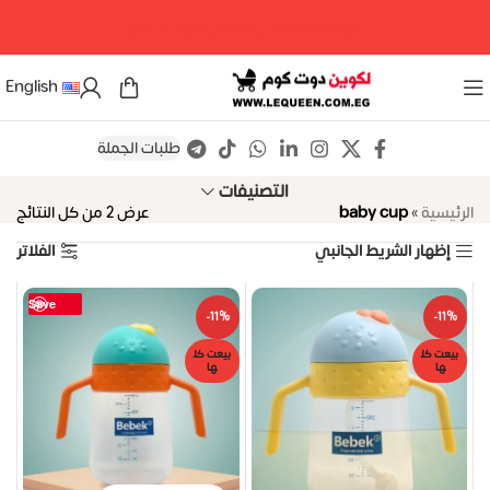
مرحبا بكم فى لكوين دوت كوم
English
طلبات الجملة
التصنيفات
الرئيسية
»
baby cup
عرض ⁦2⁩ من كل النتائج
إظهار الشريط الجانبي
الفلاتر
Save
Save
-11%
-11%
بيعت كل
بيعت كل
ها
ها