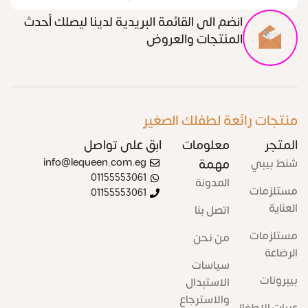
انضم الى القائمة البريدية لدينا ليصلك أحدث
المنتجات والعروض
منتجات رائعة لطفلك الصغير
المتجر
معلومات
ابق على تواصل
شنط بيبي
مهمة
info@lequeen.com.eg
01155553061
المدونة
مستلزمات
01155553061
العناية
اتصل بنا
مستلزمات
من نحن
الرضاعة
سياسات
بيبرونات
الاستبدال
والاسترجاع
عربات الاطفال