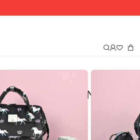
eration Uni-NEW Black
 Generation Uni-NEW
GP