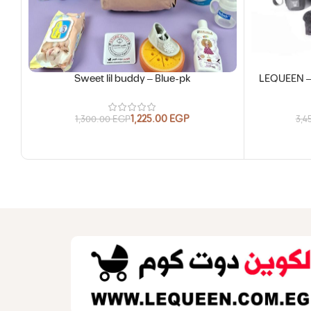
Sweet lil buddy – Blue-pk
LEQUEEN – 
1,225.00
EGP
1,300.00
EGP
3,4