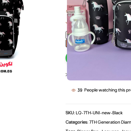
16
Items sold in last 3 hours
1 in stock
we are happy to
Compare
Add to wishlis
39
People watching this p
SKU:
LQ-7TH-UNI-new-Black
Categories:
7TH Generation Dia