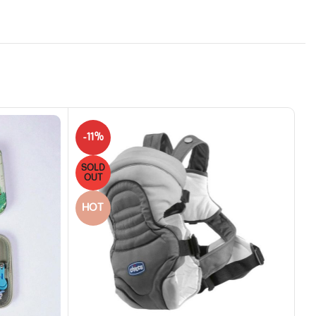
-11%
SOLD
OUT
HOT