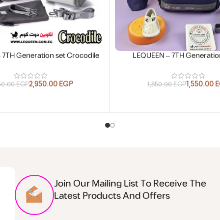
7TH Generation set Crocodile
LEQUEEN – 7TH Generation
2,950.00
EGP
1,550.00
E
50.00
EGP
1,850.00
EGP
Join Our Mailing List To Receive The
Latest Products And Offers