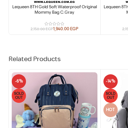
Lequeen 8TH Gold Soft Waterproof Original
Lequeen 8TH
Mommy Bag C.Gray
1,940.00
EGP
2,150.00
EGP
2,1
Related Products
-6%
-14%
SOLD
SOLD
OUT
OUT
HOT