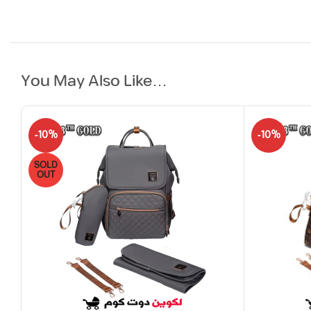
You May Also Like…
-10%
-10%
SOLD
OUT