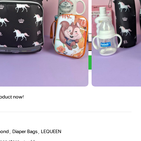
Add to cart
Buy now
 help!
t
roduct now!
mond
,
Diaper Bags
,
LEQUEEN