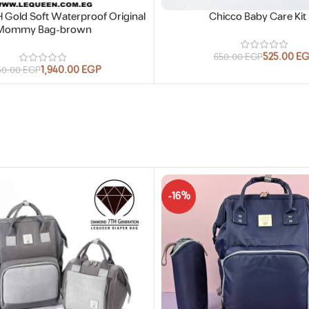
 Gold Soft Waterproof Original
Chicco Baby Care Kit
Mommy Bag-brown
525.00
E
650.00
EGP
1,940.00
EGP
50.00
EGP
-16%