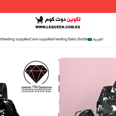
مرحبا بكم فى لكوين دوت كوم
tfeeding supplies
Care supplies
Feeding Baby Bottle
العربية
الرئيسية
»
Shop
»
LEQUEEN 7TH Gen
LEQUEEN 7TH
Black
EGP
EGP
1,550.00
E
1,850.00
EGP
EGP
EGP
LEQUEEN Bag 7TH