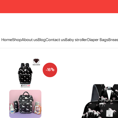
Home
Shop
About us
Blog
Contact us
Baby stroller
Diaper Bags
Breas
-16%