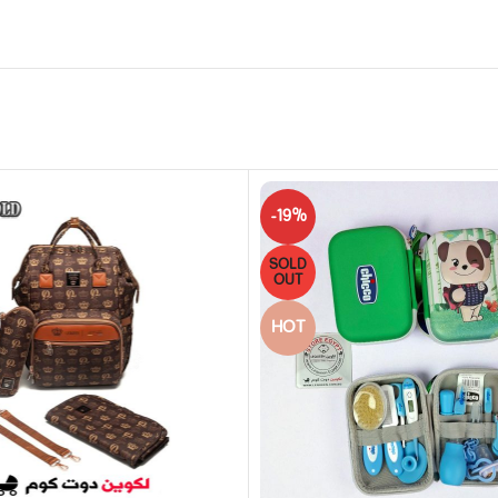
-19%
SOLD
OUT
HOT