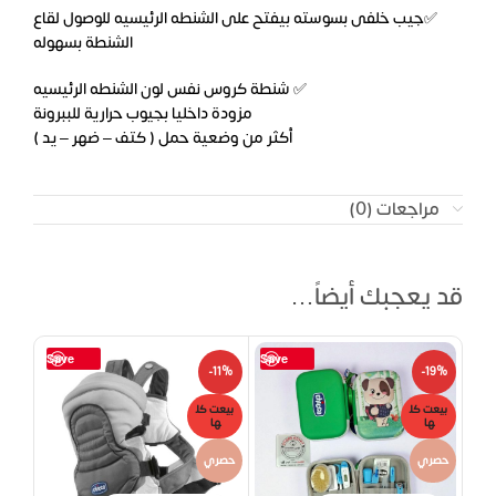
✅جيب خلفى بسوسته بيفتح على الشنطه الرئيسيه للوصول لقاع
الشنطة بسهوله
✅ شنطة كروس نفس لون الشنطه الرئيسيه
مزودة داخليا بجيوب حرارية للببرونة
أكثر من وضعية حمل ( كتف – ضهر – يد )
مراجعات (0)
قد يعجبك أيضاً…
Save
Save
14%
-11%
-19%
بيعت كل
بيعت كل
بيعت
ها
ها
ها
حصري
حصري