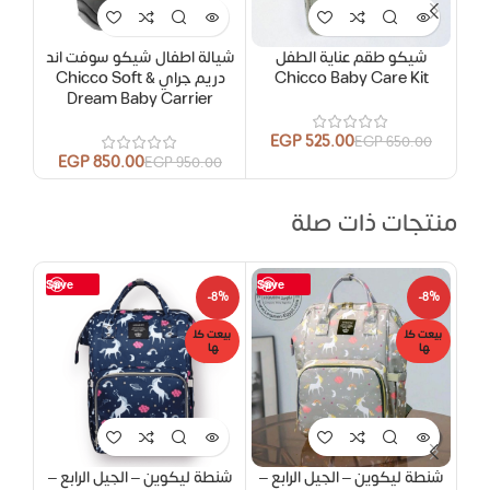
شيكو طقم عناية الطفل
شيالة اطفال شيكو سوفت اند
ببر
Chicco Baby Care Kit
دريم جراي Chicco Soft &
Dream Baby Carrier
EGP
525.00
EGP
650.00
EGP
850.00
00
EGP
950.00
منتجات ذات صلة
Save
Save
-6%
-8%
-8%
بيعت كل
بيعت كل
بيعت
ها
ها
ها
شنطة ليكوين – الجيل الرابع –
شنطة ليكوين – الجيل الرابع –
شنطة