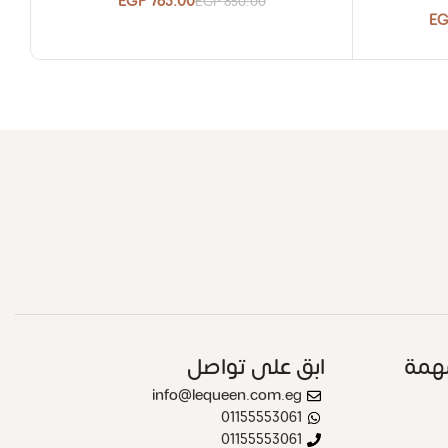
EGP
785.00
EGP
850.00
E
همة
ابق على تواصل
info@lequeen.com.eg
01155553061
01155553061