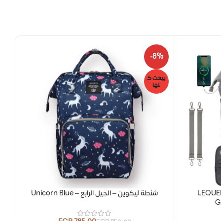
5%
-8%
بيعت ك
بيع
لها
ل
ع LEQUEEN – 7TH
شنطة ليكوين – الجيل الرابع – Unicorn Blue
G