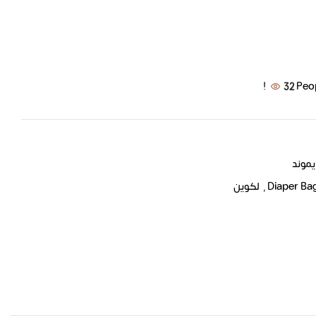
32
Peo
يموند
Diaper Ba
,
لكوين