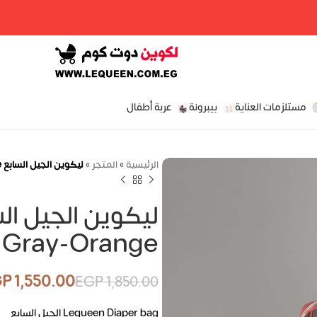
مرحبا بكم فى لكوين دوت كوم
مستلزمات العناية
بيبرونة
عربة أطفال
الرئيسية
»
المتجر
»
ليكوين الجيل السابع LEQUEEN – 7TH Generation Gray-Orange
 Gray-Orange
GP
1,550.00
EGP
1,850.00
EGP
EGP
EGP
EGP
Lequeen Diaper bag الجيل السابع