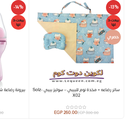
-14%
-13%
بيعت ك
بيعت ك
لها
لها
حصري
ساتر رضاعه + مخدة نوم للبيبي – سوليز بيبي Solz-
ببرونة رضاعة ش
X02
EGP
260.00
00
EGP
300.00