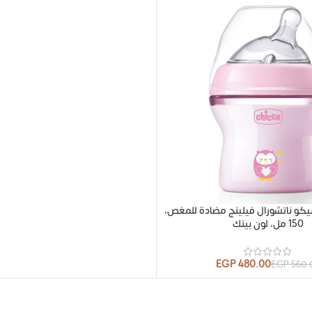
يكو ناتشورال فيلينج مضادة للمغص،
150 مل، لون بينك
EGP
480.00
EGP
560.