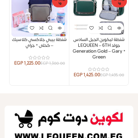
ها
ها
ها
حصر
شنطة ليكوين الجيل السادس
شنطة بيبي جلاكسي كلاسيك
شنط
جولد LEQUEEN – 6TH
– كحلى * جراي
y *
Generation Gold – Gary *
Green
EGP
1,225.00
EGP
1,300.00
EGP
1,425.00
.00
EGP
1,495.00