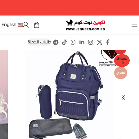
مرحبا بكم فى لكوين دوت كوم
English
طلبات الجملة
Save
-16%
بيعت كل
ها
حصري